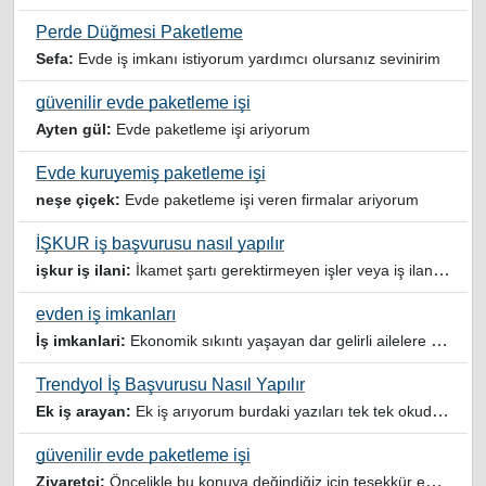
Perde Düğmesi Paketleme
Sefa:
Evde iş imkanı istiyorum yardımcı olursanız sevinirim
güvenilir evde paketleme işi
Ayten gül:
Evde paketleme işi ariyorum
Evde kuruyemiş paketleme işi
neşe çiçek:
Evde paketleme işi veren firmalar ariyorum
İŞKUR iş başvurusu nasıl yapılır
işkur iş ilani:
İkamet şartı gerektirmeyen işler veya iş ilanlari da listelensin. Arama sonucuna işverenin tercih ettiği ikamet illeri de eklense olmazmi
evden iş imkanları
İş imkanlari:
Ekonomik sıkıntı yaşayan dar gelirli ailelere özellikle evde iş imkanı sağlayan bu durumdan istifade eden ev hanımlarına büyük bir nimet çalışmak ev Ekonomisine benim gibi destek olmak isteyenler sağlam güvenilir sitelere rağbet etsin her ilan yada reklam doğru adres olmayabiliyor arkadaşlar, bu alanda bize yol gösteren yardımcı olan doğru şekilde yönlendiren sayfaya teşekkür ederim elinize emeklerine sağlık
Trendyol İş Başvurusu Nasıl Yapılır
Ek iş arayan:
Ek iş arıyorum burdaki yazıları tek tek okudum faydalı iş imkanları var tsk let
güvenilir evde paketleme işi
Ziyaretçi:
Öncelikle bu konuya değindiğiz için teşekkür ederim maalesef bu tarzda yazılarla inanıp aldanan ve dolandirilan insanlar oluyor, o yüzden bu sektörlerde işini hakkıyla yapan siteler ve sayfalara itibar edilmeli,üç beş demeden ek gelir ile evine destek olmayan iyi niyetli insanlarında iyi niyetleri suistimal edilmemeli,sayfanızın geniş kitlelere doğru ve gerçek adresten ulaşması temennisiyle kolaylıklar dilerim..