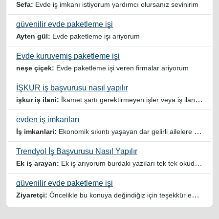
Sefa:
Evde iş imkanı istiyorum yardımcı olursanız sevinirim
güvenilir evde paketleme işi
Ayten gül:
Evde paketleme işi ariyorum
Evde kuruyemiş paketleme işi
neşe çiçek:
Evde paketleme işi veren firmalar ariyorum
İŞKUR iş başvurusu nasıl yapılır
işkur iş ilani:
İkamet şartı gerektirmeyen işler veya iş ilanlari da listelensin. Arama sonucuna işverenin tercih ettiği ikamet illeri de eklense olmazmi
evden iş imkanları
İş imkanlari:
Ekonomik sıkıntı yaşayan dar gelirli ailelere özellikle evde iş imkanı sağlayan bu durumdan istifade eden ev hanımlarına büyük bir nimet çalışmak ev Ekonomisine benim gibi destek olmak isteyenler sağlam güvenilir sitelere rağbet etsin her ilan yada reklam doğru adres olmayabiliyor arkadaşlar, bu alanda bize yol gösteren yardımcı olan doğru şekilde yönlendiren sayfaya teşekkür ederim elinize emeklerine sağlık
Trendyol İş Başvurusu Nasıl Yapılır
Ek iş arayan:
Ek iş arıyorum burdaki yazıları tek tek okudum faydalı iş imkanları var tsk let
güvenilir evde paketleme işi
Ziyaretçi:
Öncelikle bu konuya değindiğiz için teşekkür ederim maalesef bu tarzda yazılarla inanıp aldanan ve dolandirilan insanlar oluyor, o yüzden bu sektörlerde işini hakkıyla yapan siteler ve sayfalara itibar edilmeli,üç beş demeden ek gelir ile evine destek olmayan iyi niyetli insanlarında iyi niyetleri suistimal edilmemeli,sayfanızın geniş kitlelere doğru ve gerçek adresten ulaşması temennisiyle kolaylıklar dilerim..