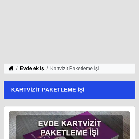
iş Fikirleri
Evde ek iş
Kartvizit Paketleme İşi
KARTVIZIT PAKETLEME İŞI