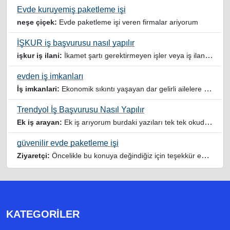
Evde kuruyemiş paketleme işi
neşe çiçek:
Evde paketleme işi veren firmalar ariyorum
İŞKUR iş başvurusu nasıl yapılır
işkur iş ilani:
İkamet şartı gerektirmeyen işler veya iş ilanlari da listelensin. Arama sonucuna işverenin tercih ettiği ikamet illeri de eklense olmazmi
evden iş imkanları
İş imkanlari:
Ekonomik sıkıntı yaşayan dar gelirli ailelere özellikle evde iş imkanı sağlayan bu durumdan istifade eden ev hanımlarına büyük bir nimet çalışmak ev Ekonomisine benim gibi destek olmak isteyenler sağlam güvenilir sitelere rağbet etsin her ilan yada reklam doğru adres olmayabiliyor arkadaşlar, bu alanda bize yol gösteren yardımcı olan doğru şekilde yönlendiren sayfaya teşekkür ederim elinize emeklerine sağlık
Trendyol İş Başvurusu Nasıl Yapılır
Ek iş arayan:
Ek iş arıyorum burdaki yazıları tek tek okudum faydalı iş imkanları var tsk let
güvenilir evde paketleme işi
Ziyaretçi:
Öncelikle bu konuya değindiğiz için teşekkür ederim maalesef bu tarzda yazılarla inanıp aldanan ve dolandirilan insanlar oluyor, o yüzden bu sektörlerde işini hakkıyla yapan siteler ve sayfalara itibar edilmeli,üç beş demeden ek gelir ile evine destek olmayan iyi niyetli insanlarında iyi niyetleri suistimal edilmemeli,sayfanızın geniş kitlelere doğru ve gerçek adresten ulaşması temennisiyle kolaylıklar dilerim..
KATEGORILER