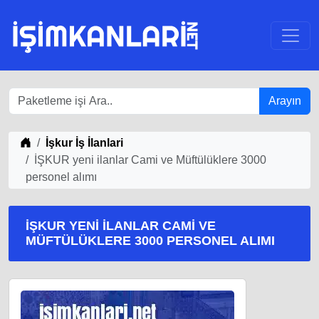
Arayın
iş Fikirleri
İşkur İş İlanlari
İŞKUR yeni ilanlar Cami ve Müftülüklere 3000
personel alımı
İŞKUR YENI ILANLAR CAMI VE
MÜFTÜLÜKLERE 3000 PERSONEL ALIMI