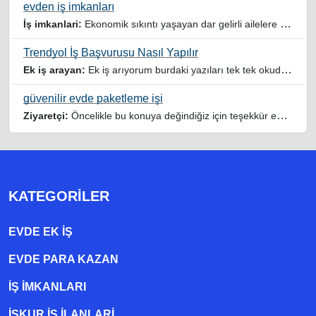
evden iş imkanları
İş imkanlari:
Ekonomik sıkıntı yaşayan dar gelirli ailelere özellikle evde iş imkanı sağlayan bu durumdan istifade eden ev hanımlarına büyük bir nimet çalışmak ev Ekonomisine benim gibi destek olmak isteyenler sağlam güvenilir sitelere rağbet etsin her ilan yada reklam doğru adres olmayabiliyor arkadaşlar, bu alanda bize yol gösteren yardımcı olan doğru şekilde yönlendiren sayfaya teşekkür ederim elinize emeklerine sağlık
Trendyol İş Başvurusu Nasıl Yapılır
Ek iş arayan:
Ek iş arıyorum burdaki yazıları tek tek okudum faydalı iş imkanları var tsk let
güvenilir evde paketleme işi
Ziyaretçi:
Öncelikle bu konuya değindiğiz için teşekkür ederim maalesef bu tarzda yazılarla inanıp aldanan ve dolandirilan insanlar oluyor, o yüzden bu sektörlerde işini hakkıyla yapan siteler ve sayfalara itibar edilmeli,üç beş demeden ek gelir ile evine destek olmayan iyi niyetli insanlarında iyi niyetleri suistimal edilmemeli,sayfanızın geniş kitlelere doğru ve gerçek adresten ulaşması temennisiyle kolaylıklar dilerim..
KATEGORILER
EVDE EK IŞ
EVDE PARA KAZAN
İŞ İMKANLARI
İŞKUR İŞ İLANLARI