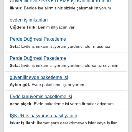
Güvenilir evde PAKETLEME işi Kadınlar Kulübü
İlknur:
Benide ise alirmisiniz sizinle çalışmak istiyorum
evden iş imkanları
Çiğdem Türk:
Benim ihtiyacım var
Perde Düğmesi Paketleme
Sefa:
Evde iş imkanı istiyorum yardımcı olur musunuz
Perde Düğmesi Paketleme
Sefa:
Evde iş imkanı istiyorum yardımcı olursanız sevinirim
güvenilir evde paketleme işi
Ayten gül:
Evde paketleme işi ariyorum
Evde kuruyemiş paketleme işi
neşe çiçek:
Evde paketleme işi veren firmalar ariyorum
İŞKUR iş başvurusu nasıl yapılır
işkur iş ilani:
İkamet şartı gerektirmeyen işler veya iş ilanlari da listelensin. Arama sonucuna işverenin tercih ettiği ikamet illeri de eklense olmazmi