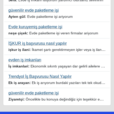
Sefa:
Evde iş imkanı istiyorum yardımcı olursanız sevinirim
güvenilir evde paketleme işi
Ayten gül:
Evde paketleme işi ariyorum
Evde kuruyemiş paketleme işi
neşe çiçek:
Evde paketleme işi veren firmalar ariyorum
İŞKUR iş başvurusu nasıl yapılır
işkur iş ilani:
İkamet şartı gerektirmeyen işler veya iş ilanlari da listelensin. Arama sonucuna işverenin tercih ettiği ikamet illeri de eklense olmazmi
evden iş imkanları
İş imkanlari:
Ekonomik sıkıntı yaşayan dar gelirli ailelere özellikle evde iş imkanı sağlayan bu durumdan istifade eden ev hanımlarına büyük bir nimet çalışmak ev Ekonomisine benim gibi destek olmak isteyenler sağlam güvenilir sitelere rağbet etsin her ilan yada reklam doğru adres olmayabiliyor arkadaşlar, bu alanda bize yol gösteren yardımcı olan doğru şekilde yönlendiren sayfaya teşekkür ederim elinize emeklerine sağlık
Trendyol İş Başvurusu Nasıl Yapılır
Ek iş arayan:
Ek iş arıyorum burdaki yazıları tek tek okudum faydalı iş imkanları var tsk let
güvenilir evde paketleme işi
Ziyaretçi:
Öncelikle bu konuya değindiğiz için teşekkür ederim maalesef bu tarzda yazılarla inanıp aldanan ve dolandirilan insanlar oluyor, o yüzden bu sektörlerde işini hakkıyla yapan siteler ve sayfalara itibar edilmeli,üç beş demeden ek gelir ile evine destek olmayan iyi niyetli insanlarında iyi niyetleri suistimal edilmemeli,sayfanızın geniş kitlelere doğru ve gerçek adresten ulaşması temennisiyle kolaylıklar dilerim..