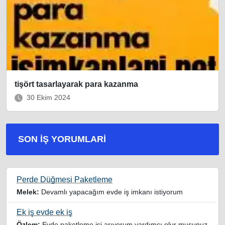
tişört tasarlayarak para kazanma
30 Ekim 2024
SON İŞ YORUMLARI
Perde Düğmesi Paketleme
Melek:
Devamlı yapacağım evde iş imkanı istiyorum
Ek iş evde ek iş
Özlem:
Evde paketleme işi arıyorum yardımcı olur musunuz