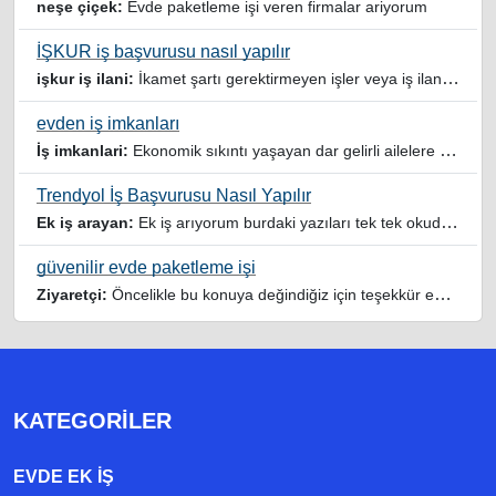
neşe çiçek:
Evde paketleme işi veren firmalar ariyorum
İŞKUR iş başvurusu nasıl yapılır
işkur iş ilani:
İkamet şartı gerektirmeyen işler veya iş ilanlari da listelensin. Arama sonucuna işverenin tercih ettiği ikamet illeri de eklense olmazmi
evden iş imkanları
İş imkanlari:
Ekonomik sıkıntı yaşayan dar gelirli ailelere özellikle evde iş imkanı sağlayan bu durumdan istifade eden ev hanımlarına büyük bir nimet çalışmak ev Ekonomisine benim gibi destek olmak isteyenler sağlam güvenilir sitelere rağbet etsin her ilan yada reklam doğru adres olmayabiliyor arkadaşlar, bu alanda bize yol gösteren yardımcı olan doğru şekilde yönlendiren sayfaya teşekkür ederim elinize emeklerine sağlık
Trendyol İş Başvurusu Nasıl Yapılır
Ek iş arayan:
Ek iş arıyorum burdaki yazıları tek tek okudum faydalı iş imkanları var tsk let
güvenilir evde paketleme işi
Ziyaretçi:
Öncelikle bu konuya değindiğiz için teşekkür ederim maalesef bu tarzda yazılarla inanıp aldanan ve dolandirilan insanlar oluyor, o yüzden bu sektörlerde işini hakkıyla yapan siteler ve sayfalara itibar edilmeli,üç beş demeden ek gelir ile evine destek olmayan iyi niyetli insanlarında iyi niyetleri suistimal edilmemeli,sayfanızın geniş kitlelere doğru ve gerçek adresten ulaşması temennisiyle kolaylıklar dilerim..
KATEGORILER
EVDE EK IŞ