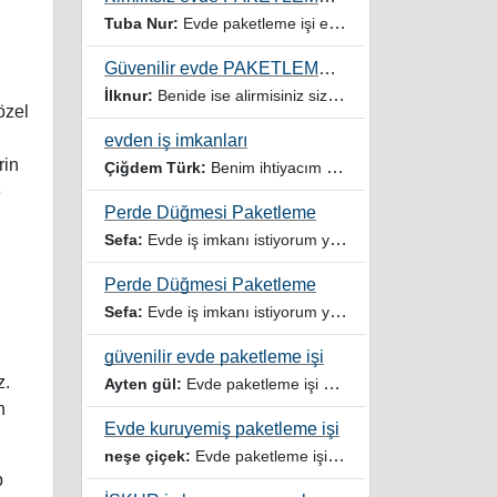
Tuba Nur:
Evde paketleme işi ev hanımıyım iki çocuğum var yardımcı olursanız sevinirim
Güvenilir evde PAKETLEME işi Kadınlar Kulübü
İlknur:
Benide ise alirmisiniz sizinle çalışmak istiyorum
özel
evden iş imkanları
rin
Çiğdem Türk:
Benim ihtiyacım var
e
Perde Düğmesi Paketleme
Sefa:
Evde iş imkanı istiyorum yardımcı olur musunuz
Perde Düğmesi Paketleme
Sefa:
Evde iş imkanı istiyorum yardımcı olursanız sevinirim
güvenilir evde paketleme işi
z.
Ayten gül:
Evde paketleme işi ariyorum
n
Evde kuruyemiş paketleme işi
neşe çiçek:
Evde paketleme işi veren firmalar ariyorum
p