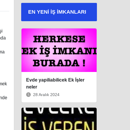
EN YENI İŞ IMKANLARI
şi
nda
ma
Evde yapiliabilicek Ek İşler
tmek
neler
28 Aralık 2024
inde
i