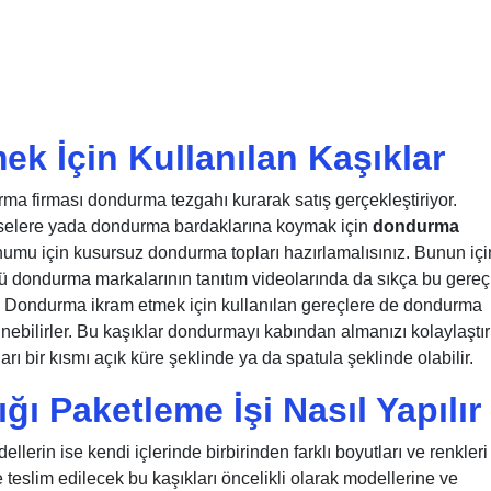
k İçin Kullanılan Kaşıklar
a firması dondurma tezgahı kurarak satış gerçekleştiriyor.
aselere yada dondurma bardaklarına koymak için
dondurma
 için kusursuz dondurma topları hazırlamalısınız. Bunun içi
ü dondurma markalarının tanıtım videolarında da sıkça bu gereç
. Dondurma ikram etmek için kullanılan gereçlere de dondurma
inebilirler. Bu kaşıklar dondurmayı kabından almanızı kolaylaşt
ları bir kısmı açık küre şeklinde ya da spatula şeklinde olabilir.
 Paketleme İşi Nasıl Yapılır
lerin ise kendi içlerinde birbirinden farklı boyutları ve renkleri
e teslim edilecek bu kaşıkları öncelikli olarak modellerine ve