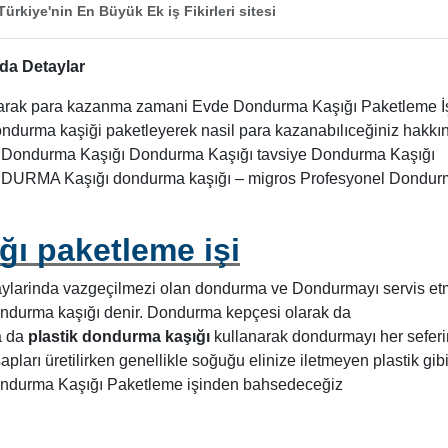
ürkiye'nin En Büyük Ek iş Fikirleri sitesi
da Detaylar
yaparak para kazanma zamani Evde Dondurma Kaşığı Paketleme İ
dondurma kaşiği paketleyerek nasil para kazanabılıceğiniz hakkı
mı Dondurma Kaşığı Dondurma Kaşığı tavsiye Dondurma Kaşığı
DURMA Kaşığı dondurma kaşığı – migros Profesyonel Dondur
ı paketleme işi
aylarinda vazgeçilmezi olan dondurma ve Dondurmayı servis e
dondurma kaşığı denir. Dondurma kepçesi olarak da
 da
plastik dondurma kaşığı
kullanarak dondurmayı her sefer
sapları üretilirken genellikle soğuğu elinize iletmeyen plastik gib
Dondurma Kaşığı Paketleme işinden bahsedeceğiz