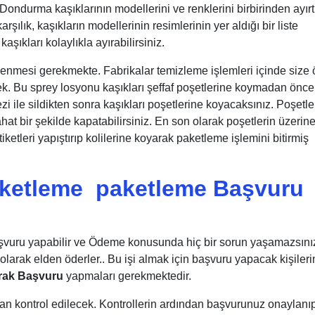
Dondurma kaşıklarının modellerini ve renklerini birbirinden ayırt
rşılık, kaşıkların modellerinin resimlerinin yer aldığı bir liste
aşıkları kolaylıkla ayırabilirsiniz.
zlenmesi gerekmekte. Fabrikalar temizleme işlemleri içinde size 
ek. Bu sprey losyonu kaşıkları şeffaf poşetlerine koymadan önce
i ile sildikten sonra kaşıkları poşetlerine koyacaksınız. Poşetle
ahat bir şekilde kapatabilirsiniz. En son olarak poşetlerin üzerin
tiketleri yapıştırıp kolilerine koyarak paketleme işlemini bitirmiş
ketleme paketleme Başvuru
başvuru yapabilir ve Ödeme konusunda hiç bir sorun yaşamazsını
larak elden öderler.. Bu işi almak için başvuru yapacak kişileri
rak Başvuru
yapmaları gerekmektedir.
dan kontrol edilecek. Kontrollerin ardından başvurunuz onaylanı