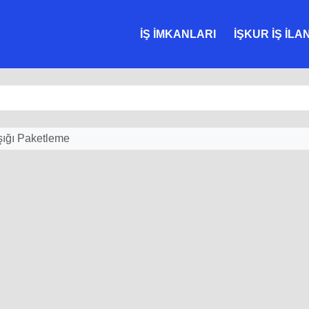
İŞ İMKANLARI
İŞKUR İŞ İLA
ığı Paketleme