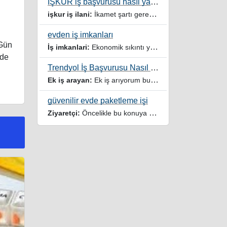
İŞKUR iş başvurusu nasıl yapılır
işkur iş ilani:
İkamet şartı gerektirmeyen işler veya iş ilanlari da listelensin. Arama sonucuna işverenin tercih ettiği ikamet illeri de eklense olmazmi
evden iş imkanları
 Gün
İş imkanlari:
Ekonomik sıkıntı yaşayan dar gelirli ailelere özellikle evde iş imkanı sağlayan bu durumdan istifade eden ev hanımlarına büyük bir nimet çalışmak ev Ekonomisine benim gibi destek olmak isteyenler sağlam güvenilir sitelere rağbet etsin her ilan yada reklam doğru adres olmayabiliyor arkadaşlar, bu alanda bize yol gösteren yardımcı olan doğru şekilde yönlendiren sayfaya teşekkür ederim elinize emeklerine sağlık
 de
Trendyol İş Başvurusu Nasıl Yapılır
Ek iş arayan:
Ek iş arıyorum burdaki yazıları tek tek okudum faydalı iş imkanları var tsk let
güvenilir evde paketleme işi
Ziyaretçi:
Öncelikle bu konuya değindiğiz için teşekkür ederim maalesef bu tarzda yazılarla inanıp aldanan ve dolandirilan insanlar oluyor, o yüzden bu sektörlerde işini hakkıyla yapan siteler ve sayfalara itibar edilmeli,üç beş demeden ek gelir ile evine destek olmayan iyi niyetli insanlarında iyi niyetleri suistimal edilmemeli,sayfanızın geniş kitlelere doğru ve gerçek adresten ulaşması temennisiyle kolaylıklar dilerim..