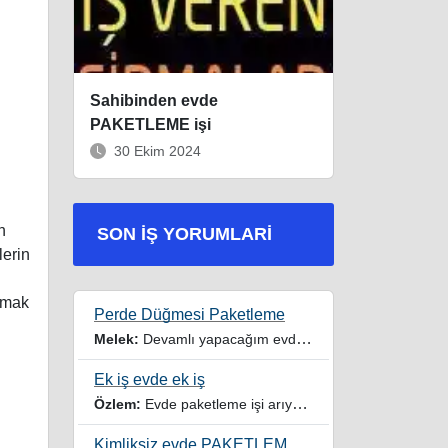
Sahibinden evde
PAKETLEME işi
30 Ekim 2024
n
SON İŞ YORUMLARI
lerin
ırmak
Perde Düğmesi Paketleme
Melek:
Devamlı yapacağım evde iş imkanı istiyorum
Ek iş evde ek iş
Özlem:
Evde paketleme işi arıyorum yardımcı olur musunuz
Kimliksiz evde PAKETLEME işi