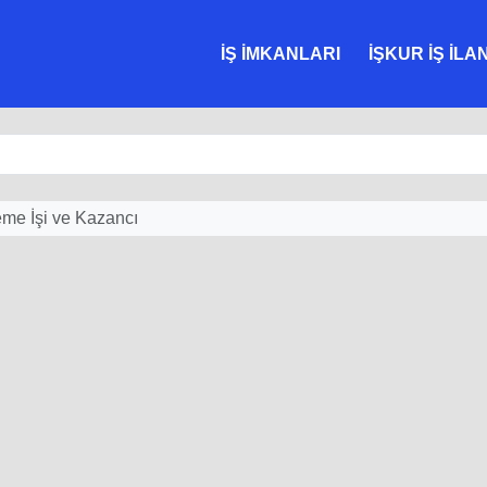
İŞ İMKANLARI
İŞKUR İŞ İLA
me İşi ve Kazancı