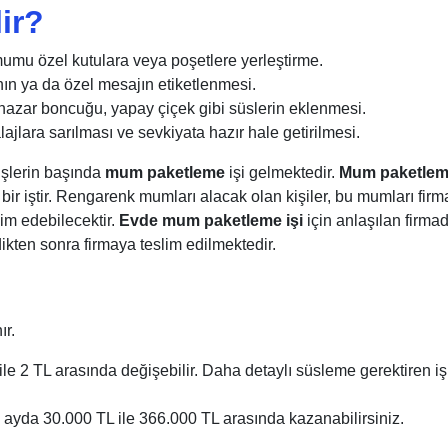
ir?
mumu özel kutulara veya poşetlere yerleştirme.
n ya da özel mesajın etiketlenmesi.
azar boncuğu, yapay çiçek gibi süslerin eklenmesi.
lara sarılması ve sevkiyata hazır hale getirilmesi.
işlerin başında
mum paketleme
işi gelmektedir.
Mum paketle
ir iştir. Rengarenk mumları alacak olan kişiler, bu mumları firm
im edebilecektir.
Evde mum paketleme işi
için anlaşılan firma
ikten sonra firmaya teslim edilmektedir.
ır.
e 2 TL arasında değişebilir. Daha detaylı süsleme gerektiren iş
 ayda 30.000 TL ile 366.000 TL arasında kazanabilirsiniz.