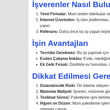
İşverenler Nasıl Bul
Yerel Firmalar:
Mum üreten fabrikalar ve
İnternet Üzerinden:
İş ilanı platformlar
yapın.
Referans:
Daha önce bu işi yapan kişiler
İşin Avantajları
Tecrübe Gerekmez:
Bu işi yapmak için 
Evden Çalışma İmkânı:
Evde, istediğini
Ek Gelir Fırsatı:
Özellikle ev hanımları, ö
Dikkat Edilmesi Ger
Dolandırıcılık Riski:
Ön ödeme isteyen fi
Malzeme Maliyeti:
İşveren, malzeme gönd
Teslimat Süresi:
Paketleme işini belirl
Hijyen ve Düzen:
Mum paketleme işlemler
ortamda çalışın.