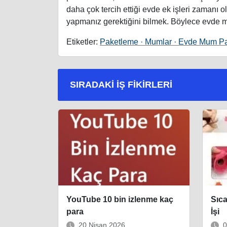
daha çok tercih ettiği evde ek işleri zamanı
yapmanız gerektiğini bilmek. Böylece evde mum
Etiketler:
Paketleme · Mumlar · Evde Mum Pak
SIRADAKI İŞ FIKIRLERI
YouTube 10 bin izlenme kaç
Sıc
para
İşi
20 Nisan 2026
0