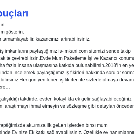
puçları
in.
um gösterin.
 tamamlayabilir, kazancınızı artırabilirsiniz.
 imkanlarını paylaştığımız is-imkani.com sitemizi sende takip
ni nakite çevirebilirsin.Evde Mum Paketleme İşi ve Kazancı konu
 fazla insana ulaşmasına katkıda bulunabilirsin.2018’in en ye
ından incelemek paylaştığımız iş fikirleri hakkında sorular sorm
lirsiniz.Her gün yenilenen iş fikirleri ile sizlerle olmaya devam
zere…
lışıldığı takdirde, evden kolaylıkla ek gelir sağlayabileceğiniz
rliğini araştırmayı ihmal etmeyin ve sözleşme gibi detayları öncede
aptiğimizda akLımıza ilk geLen işlerden bırısı mum
de Evinize Ek katkı sağlayabilirsiniz. Özellıkle ev hanımlarını