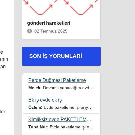
gönderi hareketleri
02 Temmuz 2025
me
SON İŞ YORUMLARI
anın
dan
Perde Düğmesi Paketleme
Melek:
Devamlı yapacağım evde iş imkanı istiyorum
Ek iş evde ek iş
Özlem:
Evde paketleme işi arıyorum yardımcı olur musunuz
ler
Kimliksiz evde PAKETLEME işi
Tuba Nur:
Evde paketleme işi ev hanımıyım iki çocuğum var yardımcı olursanız sevinirim