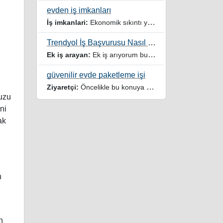
evden iş imkanları
İş imkanlari:
Ekonomik sıkıntı yaşayan dar gelirli ailelere özellikle evde iş imkanı sağlayan bu durumdan istifade eden ev hanımlarına büyük bir nimet çalışmak ev Ekonomisine benim gibi destek olmak isteyenler sağlam güvenilir sitelere rağbet etsin her ilan yada reklam doğru adres olmayabiliyor arkadaşlar, bu alanda bize yol gösteren yardımcı olan doğru şekilde yönlendiren sayfaya teşekkür ederim elinize emeklerine sağlık
Trendyol İş Başvurusu Nasıl Yapılır
Ek iş arayan:
Ek iş arıyorum burdaki yazıları tek tek okudum faydalı iş imkanları var tsk let
güvenilir evde paketleme işi
Ziyaretçi:
Öncelikle bu konuya değindiğiz için teşekkür ederim maalesef bu tarzda yazılarla inanıp aldanan ve dolandirilan insanlar oluyor, o yüzden bu sektörlerde işini hakkıyla yapan siteler ve sayfalara itibar edilmeli,üç beş demeden ek gelir ile evine destek olmayan iyi niyetli insanlarında iyi niyetleri suistimal edilmemeli,sayfanızın geniş kitlelere doğru ve gerçek adresten ulaşması temennisiyle kolaylıklar dilerim..
muzu
ni
ak
n
n