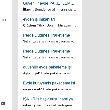
Güvenilir evde PAKETLEME işi Kadınlar Kulübü
İlknur:
Benide ise alirmisiniz sizinle çalışmak istiyorum
evden iş imkanları
ırma
Çiğdem Türk:
Benim ihtiyacım var
Perde Düğmesi Paketleme
Sefa:
Evde iş imkanı istiyorum yardımcı olur musunuz
Perde Düğmesi Paketleme
Sefa:
Evde iş imkanı istiyorum yardımcı olursanız sevinirim
güvenilir evde paketleme işi
Ayten gül:
Evde paketleme işi ariyorum
Evde kuruyemiş paketleme işi
neşe çiçek:
Evde paketleme işi veren firmalar ariyorum
İŞKUR iş başvurusu nasıl yapılır
 bir
işkur iş ilani:
İkamet şartı gerektirmeyen işler veya iş ilanlari da listelensin. Arama sonucuna işverenin tercih ettiği ikamet illeri de eklense olmazmi