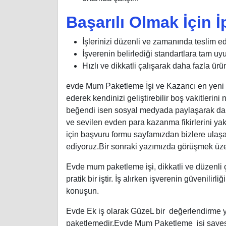
Başarılı Olmak İçin İ
İşlerinizi düzenli ve zamanında teslim ed
İşverenin belirlediği standartlara tam uy
Hızlı ve dikkatli çalışarak daha fazla ürün
evde Mum Paketleme İşi ve Kazancı en yeni iş
ederek kendinizi geliştirebilir boş vakitleri
beğendi isen sosyal medyada paylaşarak daha
ve sevilen evden para kazanma fikirlerini yak
için başvuru formu sayfamızdan bizlere ulaşabi
ediyoruz.Bir sonraki yazımızda görüşmek ü
Evde mum paketleme işi, dikkatli ve düzenli ça
pratik bir iştir. İş alırken işverenin güvenili
konuşun.
Evde Ek iş olarak GüzeL bir değerlendirme y
paketlemedir,Evde Mum Paketleme işi sayesin