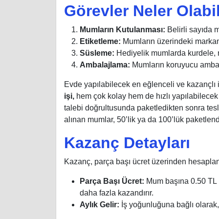
Görevler Neler Olabil
Mumların Kutulanması:
Belirli sayıda 
Etiketleme:
Mumların üzerindeki markanı
Süsleme:
Hediyelik mumlarda kurdele, n
Ambalajlama:
Mumların koruyucu ambalaj
Evde yapılabilecek en eğlenceli ve kazançlı 
işi,
hem çok kolay hem de hızlı yapılabilecek b
talebi doğrultusunda paketledikten sonra tesl
alınan mumlar, 50’lik ya da 100’lük paketlend
Kazanç Detayları
Kazanç, parça başı ücret üzerinden hesaplan
Parça Başı Ücret:
Mum başına 0.50 TL il
daha fazla kazandırır.
Aylık Gelir:
İş yoğunluğuna bağlı olarak,