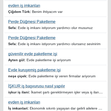
evden iş imkanları
Çiğdem Türk:
Benim ihtiyacım var
Perde Düğmesi Paketleme
Sefa:
Evde iş imkanı istiyorum yardımcı olur musunuz
Perde Düğmesi Paketleme
Sefa:
Evde iş imkanı istiyorum yardımcı olursanız sevinirim
güvenilir evde paketleme işi
Ayten gül:
Evde paketleme işi ariyorum
Evde kuruyemiş paketleme işi
neşe çiçek:
Evde paketleme işi veren firmalar ariyorum
İŞKUR iş başvurusu nasıl yapılır
işkur iş ilani:
İkamet şartı gerektirmeyen işler veya iş ilanlari da listelensin. Arama sonucuna işverenin tercih ettiği ikamet illeri de eklense olmazmi
evden iş imkanları
İş imkanlari:
Ekonomik sıkıntı yaşayan dar gelirli ailelere özellikle evde iş imkanı sağlayan bu durumdan istifade eden ev hanımlarına büyük bir nimet çalışmak ev Ekonomisine benim gibi destek olmak isteyenler sağlam güvenilir sitelere rağbet etsin her ilan yada reklam doğru adres olmayabiliyor arkadaşlar, bu alanda bize yol gösteren yardımcı olan doğru şekilde yönlendiren sayfaya teşekkür ederim elinize emeklerine sağlık