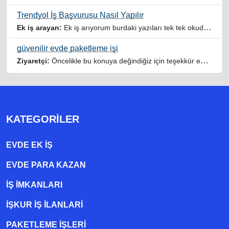
Trendyol İş Başvurusu Nasıl Yapılır
Ek iş arayan:
Ek iş arıyorum burdaki yazıları tek tek okudum faydalı iş imkanları var tsk let
güvenilir evde paketleme işi
Ziyaretçi:
Öncelikle bu konuya değindiğiz için teşekkür ederim maalesef bu tarzda yazılarla inanıp aldanan ve dolandirilan insanlar oluyor, o yüzden bu sektörlerde işini hakkıyla yapan siteler ve sayfalara itibar edilmeli,üç beş demeden ek gelir ile evine destek olmayan iyi niyetli insanlarında iyi niyetleri suistimal edilmemeli,sayfanızın geniş kitlelere doğru ve gerçek adresten ulaşması temennisiyle kolaylıklar dilerim..
KATEGORILER
EVDE EK IŞ
EVDE PARA KAZAN
İŞ İMKANLARI
İŞKUR İŞ İLANLARI
PAKETLEME IŞLERI