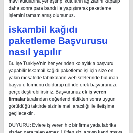
mavi kutularına yerleştirip, kutuların ağızlarını kapatıp
daha sonra para bandı ile yapıştırarak paketleme
işlemini tamamlamış olursunuz.
iskambil kağıdı
paketleme Başvurusu
nasıl yapılır
Bu işe Türkiye’nin her yerinden kolaylıkla başvuru
yapabilir İskambil kağıdı paketleme işi için size en
yakın mesafede fabrikalarin web sitelerinde bulunan
başvuru formunu doldurup göndererek başvurunuzu
gerçekleştirebilirsiniz. Başvurunuz
ek iş veren
firmalar
tarafından değerlendirildikten sonra uygun
görüldüğü taktirde sizinle mail aracılığı ile iletişime
geçilecektir..
DUYURU: Evlere iş veren hiç bir firma yada fabrika
sizden para talep etmez. Lütfen sizi arayıp kandırmaya