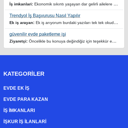
İş imkanlari:
Ekonomik sıkıntı yaşayan dar gelirli ailelere özellikle evde iş imkanı sağlayan bu durumdan istifade eden ev hanımlarına büyük bir nimet çalışmak ev Ekonomisine benim gibi destek olmak isteyenler sağlam güvenilir sitelere rağbet etsin her ilan yada reklam doğru adres olmayabiliyor arkadaşlar, bu alanda bize yol gösteren yardımcı olan doğru şekilde yönlendiren sayfaya teşekkür ederim elinize emeklerine sağlık
Trendyol İş Başvurusu Nasıl Yapılır
Ek iş arayan:
Ek iş arıyorum burdaki yazıları tek tek okudum faydalı iş imkanları var tsk let
güvenilir evde paketleme işi
Ziyaretçi:
Öncelikle bu konuya değindiğiz için teşekkür ederim maalesef bu tarzda yazılarla inanıp aldanan ve dolandirilan insanlar oluyor, o yüzden bu sektörlerde işini hakkıyla yapan siteler ve sayfalara itibar edilmeli,üç beş demeden ek gelir ile evine destek olmayan iyi niyetli insanlarında iyi niyetleri suistimal edilmemeli,sayfanızın geniş kitlelere doğru ve gerçek adresten ulaşması temennisiyle kolaylıklar dilerim..
KATEGORILER
EVDE EK IŞ
EVDE PARA KAZAN
İŞ İMKANLARI
İŞKUR İŞ İLANLARI