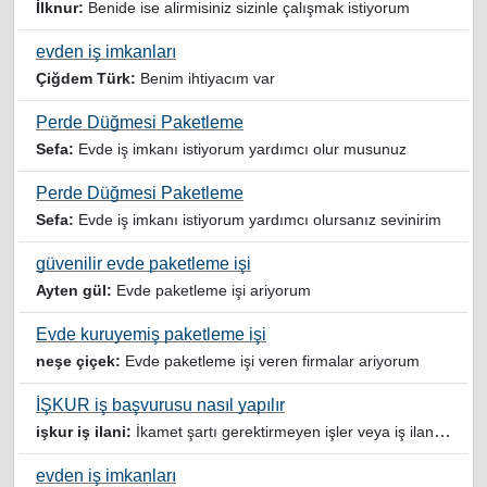
İlknur:
Benide ise alirmisiniz sizinle çalışmak istiyorum
evden iş imkanları
Çiğdem Türk:
Benim ihtiyacım var
Perde Düğmesi Paketleme
Sefa:
Evde iş imkanı istiyorum yardımcı olur musunuz
Perde Düğmesi Paketleme
Sefa:
Evde iş imkanı istiyorum yardımcı olursanız sevinirim
güvenilir evde paketleme işi
Ayten gül:
Evde paketleme işi ariyorum
Evde kuruyemiş paketleme işi
neşe çiçek:
Evde paketleme işi veren firmalar ariyorum
İŞKUR iş başvurusu nasıl yapılır
işkur iş ilani:
İkamet şartı gerektirmeyen işler veya iş ilanlari da listelensin. Arama sonucuna işverenin tercih ettiği ikamet illeri de eklense olmazmi
evden iş imkanları