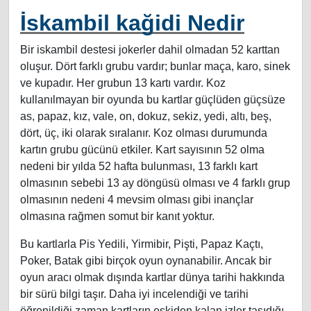
İskambil kağidi Nedir
Bir iskambil destesi jokerler dahil olmadan 52 karttan
oluşur. Dört farklı grubu vardır; bunlar maça, karo, sinek
ve kupadır. Her grubun 13 kartı vardır. Koz
kullanılmayan bir oyunda bu kartlar güçlüden güçsüze
as, papaz, kız, vale, on, dokuz, sekiz, yedi, altı, beş,
dört, üç, iki olarak sıralanır. Koz olması durumunda
kartın grubu gücünü etkiler. Kart sayısının 52 olma
nedeni bir yılda 52 hafta bulunması, 13 farklı kart
olmasının sebebi 13 ay döngüsü olması ve 4 farklı grup
olmasının nedeni 4 mevsim olması gibi inançlar
olmasına rağmen somut bir kanıt yoktur.
Bu kartlarla Pis Yedili, Yirmibir, Pişti, Papaz Kaçtı,
Poker, Batak gibi birçok oyun oynanabilir. Ancak bir
oyun aracı olmak dışında kartlar dünya tarihi hakkında
bir sürü bilgi taşır. Daha iyi incelendiği ve tarihi
öğrenildiği zaman kartların eskiden kalan izler taşıdığı