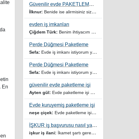
alite
Güvenilir evde PAKETLEME işi Kadınlar Kulübü
İlknur:
Benide ise alirmisiniz sizinle çalışmak istiyorum
evden iş imkanları
nda
Çiğdem Türk:
Benim ihtiyacım var
Perde Düğmesi Paketleme
Sefa:
Evde iş imkanı istiyorum yardımcı olur musunuz
Perde Düğmesi Paketleme
Sefa:
Evde iş imkanı istiyorum yardımcı olursanız sevinirim
etin
güvenilir evde paketleme işi
. En
Ayten gül:
Evde paketleme işi ariyorum
Evde kuruyemiş paketleme işi
neşe çiçek:
Evde paketleme işi veren firmalar ariyorum
İŞKUR iş başvurusu nasıl yapılır
işkur iş ilani:
İkamet şartı gerektirmeyen işler veya iş ilanlari da listelensin. Arama sonucuna işverenin tercih ettiği ikamet illeri de eklense olmazmi
den