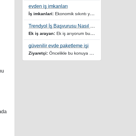
evden iş imkanları
İş imkanlari:
Ekonomik sıkıntı yaşayan dar gelirli ailelere özellikle evde iş imkanı sağlayan bu durumdan istifade eden ev hanımlarına büyük bir nimet çalışmak ev Ekonomisine benim gibi destek olmak isteyenler sağlam güvenilir sitelere rağbet etsin her ilan yada reklam doğru adres olmayabiliyor arkadaşlar, bu alanda bize yol gösteren yardımcı olan doğru şekilde yönlendiren sayfaya teşekkür ederim elinize emeklerine sağlık
Trendyol İş Başvurusu Nasıl Yapılır
Ek iş arayan:
Ek iş arıyorum burdaki yazıları tek tek okudum faydalı iş imkanları var tsk let
güvenilir evde paketleme işi
Ziyaretçi:
Öncelikle bu konuya değindiğiz için teşekkür ederim maalesef bu tarzda yazılarla inanıp aldanan ve dolandirilan insanlar oluyor, o yüzden bu sektörlerde işini hakkıyla yapan siteler ve sayfalara itibar edilmeli,üç beş demeden ek gelir ile evine destek olmayan iyi niyetli insanlarında iyi niyetleri suistimal edilmemeli,sayfanızın geniş kitlelere doğru ve gerçek adresten ulaşması temennisiyle kolaylıklar dilerim..
nu
yada