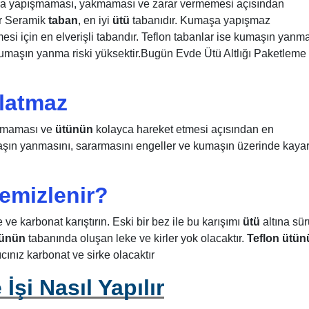
ara yapışmaması, yakmaması ve zarar vermemesi açısından
r Seramik
taban
, en iyi
ütü
tabanıdır. Kumaşa yapışmaz
si için en elverişli tabandır. Teflon tabanlar ise kumaşın yanma
 kumaşın yanma riski yüksektir.Bugün Evde Ütü Altlığı Paketleme
rlatmaz
lamaması ve
ütünün
kolayca hareket etmesi açısından en
umaşın yanmasını, sararmasını engeller ve kumaşın üzerinde kaya
temizlenir?
 ve karbonat karıştırın. Eski bir bez ile bu karışımı
ütü
altına sü
tünün
tabanında oluşan leke ve kirler yok olacaktır.
Teflon ütün
cınız karbonat ve sirke olacaktır
İşi Nasıl Yapılır