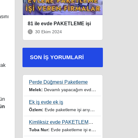
sını
81 ile evde PAKETLEME işi
30 Ekim 2024
SON İŞ YORUMLARI
rak
Perde Düğmesi Paketleme
Melek:
Devamlı yapacağım evde iş imkanı istiyorum
rün
Ek iş evde ek iş
ün
Özlem:
Evde paketleme işi arıyorum yardımcı olur musunuz
Kimliksiz evde PAKETLEME işi
Tuba Nur:
Evde paketleme işi ev hanımıyım iki çocuğum var yardımcı olursanız sevinirim