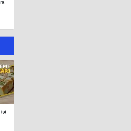
ara
işi