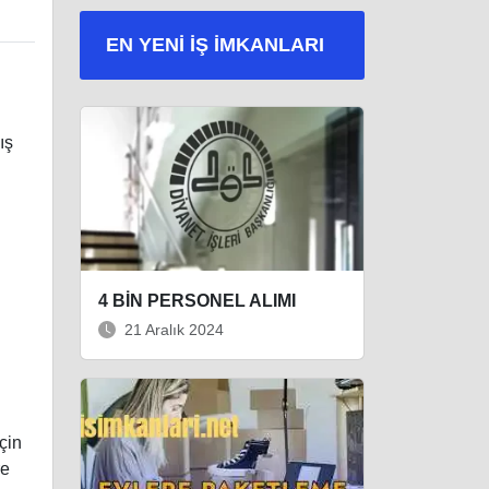
EN YENI İŞ IMKANLARI
ış
4 BİN PERSONEL ALIMI
21 Aralık 2024
için
re