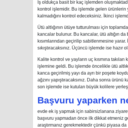
İş oldukça basit bir kaç işlemden oluşmaktadır
kontrol işlemidir. Bu işlemde gelen ürünlerin
kalmadığını kontrol edeceksiniz. İkinci işlemde
Ütü altlığının ütüye tutturulması için toplamd
kancalar bulunur. Bu kancalar, ütü altığın da
kısımlarından geçirilip sabitlenmesine yarar. 
sıkıştıracaksınız. Üçüncü işlemde ise hazır o
Kalite kontrol ve yayların uç kısmına takılan 
işlemine geldi. Bu işlemde öncelikle ütü altlık
kanca geçirilmiş yayı da ayrı bir poşete koyd
ağzını yapıştıracaksınız. Daha sonra ürünü 
son işlemde ise kutuları büyük kolilere yerleş
Başvuru yaparken ne
evde ek iş yapmak için sabirsizlanana ziyare
başvuru yapmadan önce ilk dikkat etmeniz gere
araştırmanız gerekmektedir çünkü piyasa da b