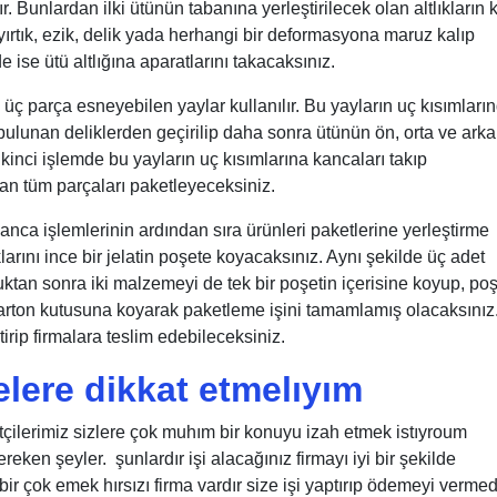
. Bunlardan ilki ütünün tabanına yerleştirilecek olan altlıkların k
 yırtık, ezik, delik yada herhangi bir deformasyona maruz kalıp
 ise ütü altlığına aparatlarını takacaksınız.
a üç parça esneyebilen yaylar kullanılır. Bu yayların uç kısımları
 bulunan deliklerden geçirilip daha sonra ütünün ön, orta ve arka
İkinci işlemde bu yayların uç kısımlarına kancaları takıp
lan tüm parçaları paketleyeceksiniz.
kanca işlemlerinin ardından sıra ürünleri paketlerine yerleştirme
larını ince bir jelatin poşete koyacaksınız. Aynı şekilde üç adet
uktan sonra iki malzemeyi de tek bir poşetin içerisine koyup, poş
karton kutusuna koyarak paketleme işini tamamlamış olacaksınız
tirip firmalara teslim edebileceksiniz.
lere dikkat etmelıyım
tçilerimiz sizlere çok muhım bir konuyu izah etmek istıyroum
ken şeyler. şunlardır işi alacağınız firmayı iyi bir şekilde
ir çok emek hırsızı firma vardır size işi yaptırıp ödemeyi verme