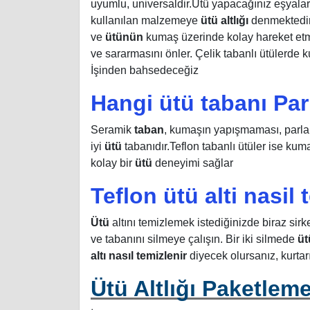
uyumlu, universaldir.Ütü yapacağınız eşyal
kullanılan malzemeye
ütü altlığı
denmektedi
ve
ütünün
kumaş üzerinde kolay hareket etme
ve sararmasını önler. Çelik tabanlı ütülerde
İşinden bahsedeceğiz
Hangi ütü tabanı Pa
Seramik
taban
, kumaşın yapışmaması, par
iyi
ütü
tabanıdır.Teflon tabanlı ütüler ise k
kolay bir
ütü
deneyimi sağlar
Teflon ütü alti nasil 
Ütü
altını temizlemek istediğinizde biraz sirke
ve tabanını silmeye çalışın. Bir iki silmede
ü
altı nasıl temizlenir
diyecek olursanız, kurtarı
Ütü Altlığı Paketleme 