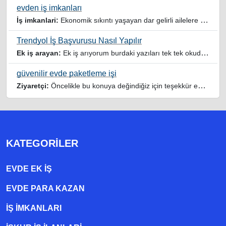
evden iş imkanları
İş imkanlari:
Ekonomik sıkıntı yaşayan dar gelirli ailelere özellikle evde iş imkanı sağlayan bu durumdan istifade eden ev hanımlarına büyük bir nimet çalışmak ev Ekonomisine benim gibi destek olmak isteyenler sağlam güvenilir sitelere rağbet etsin her ilan yada reklam doğru adres olmayabiliyor arkadaşlar, bu alanda bize yol gösteren yardımcı olan doğru şekilde yönlendiren sayfaya teşekkür ederim elinize emeklerine sağlık
Trendyol İş Başvurusu Nasıl Yapılır
Ek iş arayan:
Ek iş arıyorum burdaki yazıları tek tek okudum faydalı iş imkanları var tsk let
güvenilir evde paketleme işi
Ziyaretçi:
Öncelikle bu konuya değindiğiz için teşekkür ederim maalesef bu tarzda yazılarla inanıp aldanan ve dolandirilan insanlar oluyor, o yüzden bu sektörlerde işini hakkıyla yapan siteler ve sayfalara itibar edilmeli,üç beş demeden ek gelir ile evine destek olmayan iyi niyetli insanlarında iyi niyetleri suistimal edilmemeli,sayfanızın geniş kitlelere doğru ve gerçek adresten ulaşması temennisiyle kolaylıklar dilerim..
KATEGORILER
EVDE EK IŞ
EVDE PARA KAZAN
İŞ İMKANLARI