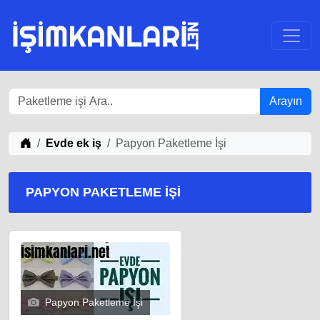
Arayın
iş Fikirleri
Evde ek iş
Papyon Paketleme İşi
PAPYON PAKETLEME İŞI
Papyon Paketleme İşi