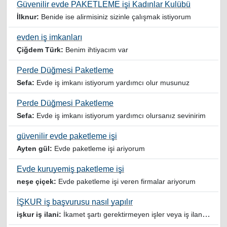
Güvenilir evde PAKETLEME işi Kadınlar Kulübü
İlknur:
Benide ise alirmisiniz sizinle çalışmak istiyorum
evden iş imkanları
Çiğdem Türk:
Benim ihtiyacım var
Perde Düğmesi Paketleme
Sefa:
Evde iş imkanı istiyorum yardımcı olur musunuz
Perde Düğmesi Paketleme
Sefa:
Evde iş imkanı istiyorum yardımcı olursanız sevinirim
güvenilir evde paketleme işi
Ayten gül:
Evde paketleme işi ariyorum
Evde kuruyemiş paketleme işi
neşe çiçek:
Evde paketleme işi veren firmalar ariyorum
İŞKUR iş başvurusu nasıl yapılır
işkur iş ilani:
İkamet şartı gerektirmeyen işler veya iş ilanlari da listelensin. Arama sonucuna işverenin tercih ettiği ikamet illeri de eklense olmazmi