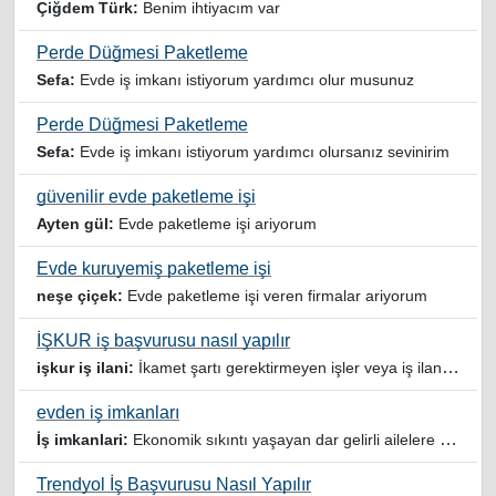
Çiğdem Türk:
Benim ihtiyacım var
Perde Düğmesi Paketleme
Sefa:
Evde iş imkanı istiyorum yardımcı olur musunuz
Perde Düğmesi Paketleme
Sefa:
Evde iş imkanı istiyorum yardımcı olursanız sevinirim
güvenilir evde paketleme işi
Ayten gül:
Evde paketleme işi ariyorum
Evde kuruyemiş paketleme işi
neşe çiçek:
Evde paketleme işi veren firmalar ariyorum
İŞKUR iş başvurusu nasıl yapılır
işkur iş ilani:
İkamet şartı gerektirmeyen işler veya iş ilanlari da listelensin. Arama sonucuna işverenin tercih ettiği ikamet illeri de eklense olmazmi
evden iş imkanları
İş imkanlari:
Ekonomik sıkıntı yaşayan dar gelirli ailelere özellikle evde iş imkanı sağlayan bu durumdan istifade eden ev hanımlarına büyük bir nimet çalışmak ev Ekonomisine benim gibi destek olmak isteyenler sağlam güvenilir sitelere rağbet etsin her ilan yada reklam doğru adres olmayabiliyor arkadaşlar, bu alanda bize yol gösteren yardımcı olan doğru şekilde yönlendiren sayfaya teşekkür ederim elinize emeklerine sağlık
Trendyol İş Başvurusu Nasıl Yapılır