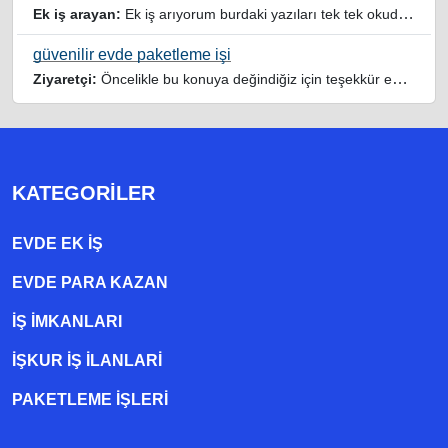
Ek iş arayan:
Ek iş arıyorum burdaki yazıları tek tek okudum faydalı iş imkanları var tsk let
güvenilir evde paketleme işi
Ziyaretçi:
Öncelikle bu konuya değindiğiz için teşekkür ederim maalesef bu tarzda yazılarla inanıp aldanan ve dolandirilan insanlar oluyor, o yüzden bu sektörlerde işini hakkıyla yapan siteler ve sayfalara itibar edilmeli,üç beş demeden ek gelir ile evine destek olmayan iyi niyetli insanlarında iyi niyetleri suistimal edilmemeli,sayfanızın geniş kitlelere doğru ve gerçek adresten ulaşması temennisiyle kolaylıklar dilerim..
KATEGORILER
EVDE EK IŞ
EVDE PARA KAZAN
İŞ İMKANLARI
İŞKUR İŞ İLANLARI
PAKETLEME IŞLERI