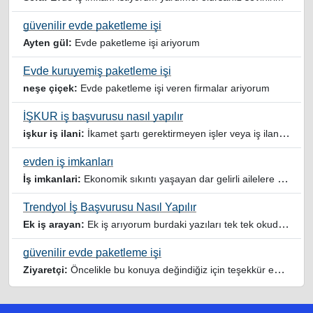
güvenilir evde paketleme işi
Ayten gül:
Evde paketleme işi ariyorum
Evde kuruyemiş paketleme işi
neşe çiçek:
Evde paketleme işi veren firmalar ariyorum
İŞKUR iş başvurusu nasıl yapılır
işkur iş ilani:
İkamet şartı gerektirmeyen işler veya iş ilanlari da listelensin. Arama sonucuna işverenin tercih ettiği ikamet illeri de eklense olmazmi
evden iş imkanları
İş imkanlari:
Ekonomik sıkıntı yaşayan dar gelirli ailelere özellikle evde iş imkanı sağlayan bu durumdan istifade eden ev hanımlarına büyük bir nimet çalışmak ev Ekonomisine benim gibi destek olmak isteyenler sağlam güvenilir sitelere rağbet etsin her ilan yada reklam doğru adres olmayabiliyor arkadaşlar, bu alanda bize yol gösteren yardımcı olan doğru şekilde yönlendiren sayfaya teşekkür ederim elinize emeklerine sağlık
Trendyol İş Başvurusu Nasıl Yapılır
Ek iş arayan:
Ek iş arıyorum burdaki yazıları tek tek okudum faydalı iş imkanları var tsk let
güvenilir evde paketleme işi
Ziyaretçi:
Öncelikle bu konuya değindiğiz için teşekkür ederim maalesef bu tarzda yazılarla inanıp aldanan ve dolandirilan insanlar oluyor, o yüzden bu sektörlerde işini hakkıyla yapan siteler ve sayfalara itibar edilmeli,üç beş demeden ek gelir ile evine destek olmayan iyi niyetli insanlarında iyi niyetleri suistimal edilmemeli,sayfanızın geniş kitlelere doğru ve gerçek adresten ulaşması temennisiyle kolaylıklar dilerim..