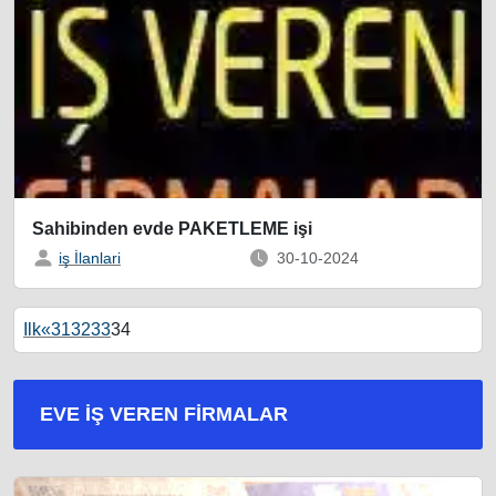
Sahibinden evde PAKETLEME işi
iş İlanlari
30-10-2024
Ilk
«
31
32
33
34
EVE İŞ VEREN FIRMALAR