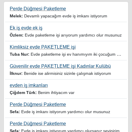
Perde Düğmesi Paketleme
Melek:
Devamlı yapacağım evde iş imkanı istiyorum
Ek iş evde ek iş
Özlem:
Evde paketleme işi arıyorum yardımcı olur musunuz
Kimliksiz evde PAKETLEME işi
Tuba Nur:
Evde paketleme işi ev hanımıyım iki çocuğum var yardımcı olursanız sevinirim
Güvenilir evde PAKETLEME işi Kadınlar Kulübü
İlknur:
Benide ise alirmisiniz sizinle çalışmak istiyorum
evden iş imkanları
Çiğdem Türk:
Benim ihtiyacım var
Perde Düğmesi Paketleme
Sefa:
Evde iş imkanı istiyorum yardımcı olur musunuz
Perde Düğmesi Paketleme
Sefa:
Evde iş imkanı istiyorum yardımcı olursanız sevinirim