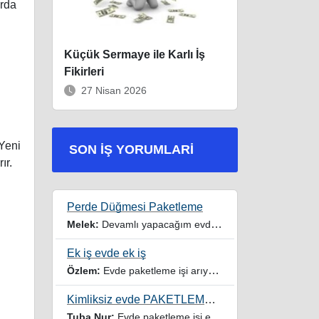
arda
Küçük Sermaye ile Karlı İş
Fikirleri
27 Nisan 2026
 Yeni
SON İŞ YORUMLARI
ır.
Perde Düğmesi Paketleme
Melek:
Devamlı yapacağım evde iş imkanı istiyorum
Ek iş evde ek iş
Özlem:
Evde paketleme işi arıyorum yardımcı olur musunuz
Kimliksiz evde PAKETLEME işi
Tuba Nur:
Evde paketleme işi ev hanımıyım iki çocuğum var yardımcı olursanız sevinirim