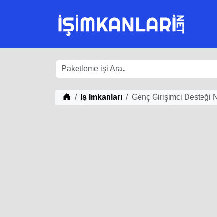
iş Fikirleri
İş İmkanları
Genç Girişimci Desteği 