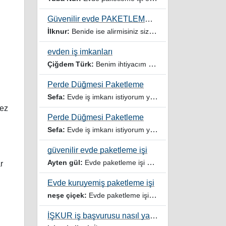
Güvenilir evde PAKETLEME işi Kadınlar Kulübü
İlknur:
Benide ise alirmisiniz sizinle çalışmak istiyorum
evden iş imkanları
Çiğdem Türk:
Benim ihtiyacım var
Perde Düğmesi Paketleme
Sefa:
Evde iş imkanı istiyorum yardımcı olur musunuz
kez
Perde Düğmesi Paketleme
Sefa:
Evde iş imkanı istiyorum yardımcı olursanız sevinirim
güvenilir evde paketleme işi
Ayten gül:
Evde paketleme işi ariyorum
r
Evde kuruyemiş paketleme işi
neşe çiçek:
Evde paketleme işi veren firmalar ariyorum
İŞKUR iş başvurusu nasıl yapılır