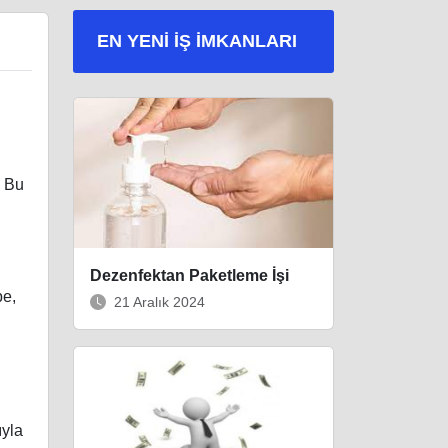
EN YENI İŞ IMKANLARI
. Bu
Dezenfektan Paketleme İşi
be,
21 Aralık 2024
ıyla