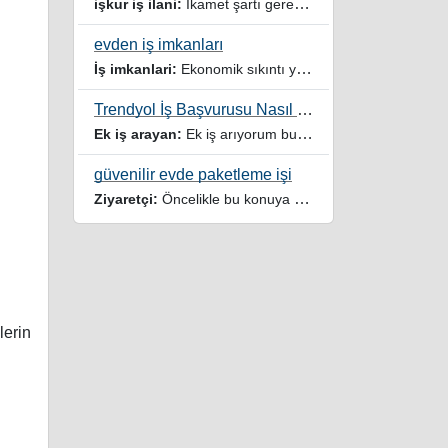
işkur iş ilani:
İkamet şartı gerektirmeyen işler veya iş ilanlari da listelensin. Arama sonucuna işverenin tercih ettiği ikamet illeri de eklense olmazmi
evden iş imkanları
İş imkanlari:
Ekonomik sıkıntı yaşayan dar gelirli ailelere özellikle evde iş imkanı sağlayan bu durumdan istifade eden ev hanımlarına büyük bir nimet çalışmak ev Ekonomisine benim gibi destek olmak isteyenler sağlam güvenilir sitelere rağbet etsin her ilan yada reklam doğru adres olmayabiliyor arkadaşlar, bu alanda bize yol gösteren yardımcı olan doğru şekilde yönlendiren sayfaya teşekkür ederim elinize emeklerine sağlık
Trendyol İş Başvurusu Nasıl Yapılır
Ek iş arayan:
Ek iş arıyorum burdaki yazıları tek tek okudum faydalı iş imkanları var tsk let
güvenilir evde paketleme işi
Ziyaretçi:
Öncelikle bu konuya değindiğiz için teşekkür ederim maalesef bu tarzda yazılarla inanıp aldanan ve dolandirilan insanlar oluyor, o yüzden bu sektörlerde işini hakkıyla yapan siteler ve sayfalara itibar edilmeli,üç beş demeden ek gelir ile evine destek olmayan iyi niyetli insanlarında iyi niyetleri suistimal edilmemeli,sayfanızın geniş kitlelere doğru ve gerçek adresten ulaşması temennisiyle kolaylıklar dilerim..
lerin