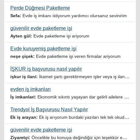
Perde Düğmesi Paketleme
Sefa:
Evde iş imkanı istiyorum yardımcı olursanız sevinirim
güvenilir evde paketleme işi
Ayten gül:
Evde paketleme işi ariyorum
Evde kuruyemiş paketleme işi
neşe çiçek:
Evde paketleme işi veren firmalar ariyorum
İŞKUR iş başvurusu nasıl yapılır
işkur iş ilani:
İkamet şartı gerektirmeyen işler veya iş ilanlari da listelensin. Arama sonucuna işverenin tercih ettiği ikamet illeri de eklense olmazmi
evden iş imkanları
İş imkanlari:
Ekonomik sıkıntı yaşayan dar gelirli ailelere özellikle evde iş imkanı sağlayan bu durumdan istifade eden ev hanımlarına büyük bir nimet çalışmak ev Ekonomisine benim gibi destek olmak isteyenler sağlam güvenilir sitelere rağbet etsin her ilan yada reklam doğru adres olmayabiliyor arkadaşlar, bu alanda bize yol gösteren yardımcı olan doğru şekilde yönlendiren sayfaya teşekkür ederim elinize emeklerine sağlık
Trendyol İş Başvurusu Nasıl Yapılır
Ek iş arayan:
Ek iş arıyorum burdaki yazıları tek tek okudum faydalı iş imkanları var tsk let
güvenilir evde paketleme işi
Ziyaretçi:
Öncelikle bu konuya değindiğiz için teşekkür ederim maalesef bu tarzda yazılarla inanıp aldanan ve dolandirilan insanlar oluyor, o yüzden bu sektörlerde işini hakkıyla yapan siteler ve sayfalara itibar edilmeli,üç beş demeden ek gelir ile evine destek olmayan iyi niyetli insanlarında iyi niyetleri suistimal edilmemeli,sayfanızın geniş kitlelere doğru ve gerçek adresten ulaşması temennisiyle kolaylıklar dilerim..