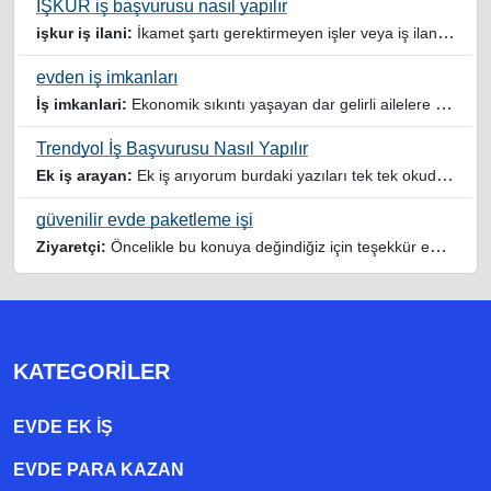
İŞKUR iş başvurusu nasıl yapılır
işkur iş ilani:
İkamet şartı gerektirmeyen işler veya iş ilanlari da listelensin. Arama sonucuna işverenin tercih ettiği ikamet illeri de eklense olmazmi
evden iş imkanları
İş imkanlari:
Ekonomik sıkıntı yaşayan dar gelirli ailelere özellikle evde iş imkanı sağlayan bu durumdan istifade eden ev hanımlarına büyük bir nimet çalışmak ev Ekonomisine benim gibi destek olmak isteyenler sağlam güvenilir sitelere rağbet etsin her ilan yada reklam doğru adres olmayabiliyor arkadaşlar, bu alanda bize yol gösteren yardımcı olan doğru şekilde yönlendiren sayfaya teşekkür ederim elinize emeklerine sağlık
Trendyol İş Başvurusu Nasıl Yapılır
Ek iş arayan:
Ek iş arıyorum burdaki yazıları tek tek okudum faydalı iş imkanları var tsk let
güvenilir evde paketleme işi
Ziyaretçi:
Öncelikle bu konuya değindiğiz için teşekkür ederim maalesef bu tarzda yazılarla inanıp aldanan ve dolandirilan insanlar oluyor, o yüzden bu sektörlerde işini hakkıyla yapan siteler ve sayfalara itibar edilmeli,üç beş demeden ek gelir ile evine destek olmayan iyi niyetli insanlarında iyi niyetleri suistimal edilmemeli,sayfanızın geniş kitlelere doğru ve gerçek adresten ulaşması temennisiyle kolaylıklar dilerim..
KATEGORILER
EVDE EK IŞ
EVDE PARA KAZAN