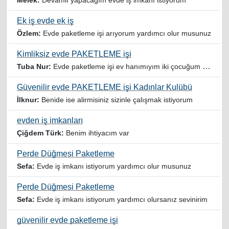
Melek:
Devamlı yapacağım evde iş imkanı istiyorum
Ek iş evde ek iş
Özlem:
Evde paketleme işi arıyorum yardımcı olur musunuz
Kimliksiz evde PAKETLEME işi
Tuba Nur:
Evde paketleme işi ev hanımıyım iki çocuğum var yardımcı olursanız sevinirim
Güvenilir evde PAKETLEME işi Kadınlar Kulübü
İlknur:
Benide ise alirmisiniz sizinle çalışmak istiyorum
evden iş imkanları
Çiğdem Türk:
Benim ihtiyacım var
Perde Düğmesi Paketleme
Sefa:
Evde iş imkanı istiyorum yardımcı olur musunuz
Perde Düğmesi Paketleme
Sefa:
Evde iş imkanı istiyorum yardımcı olursanız sevinirim
güvenilir evde paketleme işi