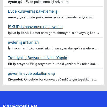
Ayten gül:
Evde paketleme işi ariyorum
Evde kuruyemiş paketleme işi
neşe çiçek:
Evde paketleme işi veren firmalar ariyorum
İŞKUR iş başvurusu nasıl yapılır
işkur iş ilani:
İkamet şartı gerektirmeyen işler veya iş ilanlari da listelensin. Arama sonucuna işverenin tercih ettiği ikamet illeri de eklense olmazmi
evden iş imkanları
İş imkanlari:
Ekonomik sıkıntı yaşayan dar gelirli ailelere özellikle evde iş imkanı sağlayan bu durumdan istifade eden ev hanımlarına büyük bir nimet çalışmak ev Ekonomisine benim gibi destek olmak isteyenler sağlam güvenilir sitelere rağbet etsin her ilan yada reklam doğru adres olmayabiliyor arkadaşlar, bu alanda bize yol gösteren yardımcı olan doğru şekilde yönlendiren sayfaya teşekkür ederim elinize emeklerine sağlık
Trendyol İş Başvurusu Nasıl Yapılır
Ek iş arayan:
Ek iş arıyorum burdaki yazıları tek tek okudum faydalı iş imkanları var tsk let
güvenilir evde paketleme işi
Ziyaretçi:
Öncelikle bu konuya değindiğiz için teşekkür ederim maalesef bu tarzda yazılarla inanıp aldanan ve dolandirilan insanlar oluyor, o yüzden bu sektörlerde işini hakkıyla yapan siteler ve sayfalara itibar edilmeli,üç beş demeden ek gelir ile evine destek olmayan iyi niyetli insanlarında iyi niyetleri suistimal edilmemeli,sayfanızın geniş kitlelere doğru ve gerçek adresten ulaşması temennisiyle kolaylıklar dilerim..
KATEGORILER