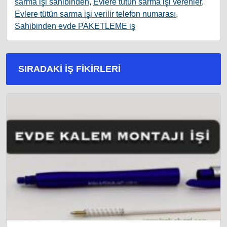
sarma işi sahibinden
,
Evlere tütün sarma işi verenler
,
Evlere tütün sarma işi verilir telefon numarası
,
Sahibinden evde PAKETLEME iş
SIRADAKI İŞ FIKIRLERI