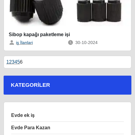
Sibop kapağı paketleme işi
iş İlanlari
30-10-2024
1
2
3
4
5
6
KATEGORILER
Evde ek iş
Evde Para Kazan