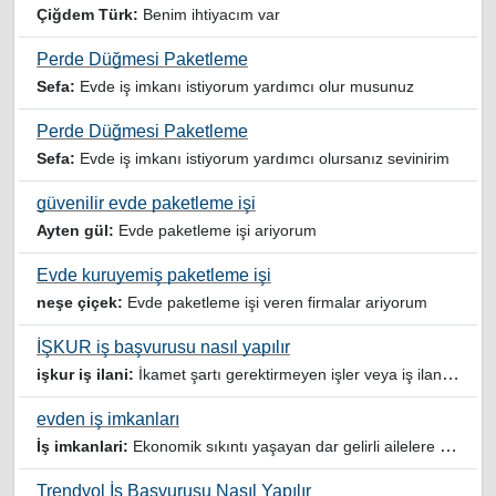
Çiğdem Türk:
Benim ihtiyacım var
Perde Düğmesi Paketleme
Sefa:
Evde iş imkanı istiyorum yardımcı olur musunuz
Perde Düğmesi Paketleme
Sefa:
Evde iş imkanı istiyorum yardımcı olursanız sevinirim
güvenilir evde paketleme işi
Ayten gül:
Evde paketleme işi ariyorum
Evde kuruyemiş paketleme işi
neşe çiçek:
Evde paketleme işi veren firmalar ariyorum
İŞKUR iş başvurusu nasıl yapılır
işkur iş ilani:
İkamet şartı gerektirmeyen işler veya iş ilanlari da listelensin. Arama sonucuna işverenin tercih ettiği ikamet illeri de eklense olmazmi
evden iş imkanları
İş imkanlari:
Ekonomik sıkıntı yaşayan dar gelirli ailelere özellikle evde iş imkanı sağlayan bu durumdan istifade eden ev hanımlarına büyük bir nimet çalışmak ev Ekonomisine benim gibi destek olmak isteyenler sağlam güvenilir sitelere rağbet etsin her ilan yada reklam doğru adres olmayabiliyor arkadaşlar, bu alanda bize yol gösteren yardımcı olan doğru şekilde yönlendiren sayfaya teşekkür ederim elinize emeklerine sağlık
Trendyol İş Başvurusu Nasıl Yapılır