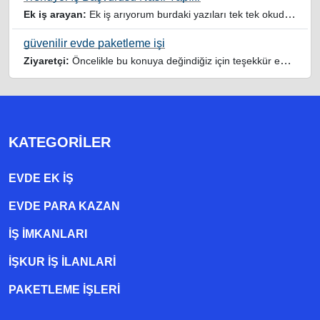
Ek iş arayan:
Ek iş arıyorum burdaki yazıları tek tek okudum faydalı iş imkanları var tsk let
güvenilir evde paketleme işi
Ziyaretçi:
Öncelikle bu konuya değindiğiz için teşekkür ederim maalesef bu tarzda yazılarla inanıp aldanan ve dolandirilan insanlar oluyor, o yüzden bu sektörlerde işini hakkıyla yapan siteler ve sayfalara itibar edilmeli,üç beş demeden ek gelir ile evine destek olmayan iyi niyetli insanlarında iyi niyetleri suistimal edilmemeli,sayfanızın geniş kitlelere doğru ve gerçek adresten ulaşması temennisiyle kolaylıklar dilerim..
KATEGORILER
EVDE EK IŞ
EVDE PARA KAZAN
İŞ İMKANLARI
İŞKUR İŞ İLANLARI
PAKETLEME IŞLERI