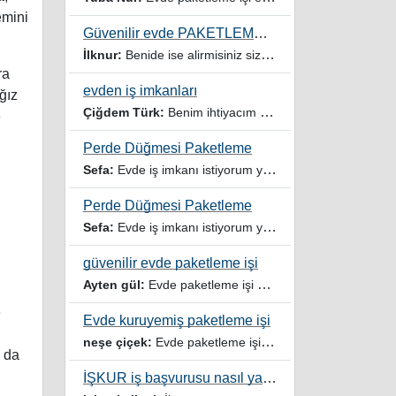
emini
Güvenilir evde PAKETLEME işi Kadınlar Kulübü
İlknur:
Benide ise alirmisiniz sizinle çalışmak istiyorum
ra
evden iş imkanları
ğız
Çiğdem Türk:
Benim ihtiyacım var
e
Perde Düğmesi Paketleme
Sefa:
Evde iş imkanı istiyorum yardımcı olur musunuz
Perde Düğmesi Paketleme
Sefa:
Evde iş imkanı istiyorum yardımcı olursanız sevinirim
güvenilir evde paketleme işi
Ayten gül:
Evde paketleme işi ariyorum
e
Evde kuruyemiş paketleme işi
neşe çiçek:
Evde paketleme işi veren firmalar ariyorum
 da
İŞKUR iş başvurusu nasıl yapılır