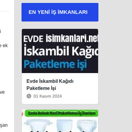
EN YENI İŞ IMKANLARI
i
e ek
Evde İskambil Kağıdı
Paketleme İşi
 ve
01 Kasım 2024
uşan