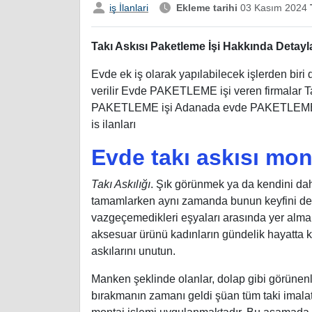
iş İlanlari
Ekleme tarihi
03 Kasım 2024
T
Takı Askısı Paketleme İşi Hakkında Detayl
Evde ek iş olarak yapılabilecek işlerden biri 
verilir Evde PAKETLEME işi veren firmalar Tak
PAKETLEME işi Adanada evde PAKETLEME işi 
is ilanları
Evde takı askısı mon
Takı Askılığı
. Şık görünmek ya da kendini da
tamamlarken aynı zamanda bunun keyfini de
vazgeçemedikleri eşyaları arasında yer almakta
aksesuar ürünü kadınların gündelik hayatta ku
askılarını unutun.
Manken şeklinde olanlar, dolap gibi görünenler
bırakmanın zamanı geldi şüan tüm taki imala