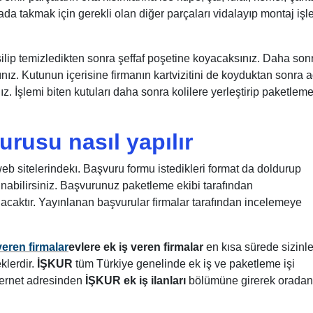
ada takmak için gerekli olan diğer parçaları vidalayıp montaj işl
le silip temizledikten sonra şeffaf poşetine koyacaksınız. Daha son
ız. Kutunun içerisine firmanın kartvizitini de koyduktan sonra a
z. İşlemi biten kutuları daha sonra kolilere yerleştirip paketlem
rusu nasıl yapılır
web sitelerindekı. Başvuru formu istedikleri format da doldurup
unabilirsiniz. Başvurunuz paketleme ekibi tarafından
acaktır. Yayınlanan başvurular firmalar tarafından incelemeye
veren firmalar
evlere ek iş veren firmalar
en kısa sürede sizinl
klerdir.
İŞKUR
tüm Türkiye genelinde ek iş ve paketleme işi
ternet adresinden
İŞKUR ek iş ilanları
bölümüne girerek oradan