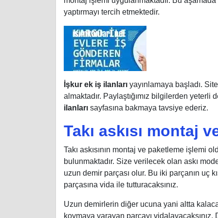
montaj işlemi uygulanmaktadır. Bu aşamada fab
yaptırmayı tercih etmektedir.
İşkur ek iş ilanları
yayınlamaya başladı. Sitem
almaktadır. Paylaştığımız bilgilerden yeterli 
ilanları
sayfasına bakmaya tavsiye ederiz.
Takı askısı montaj ve
Takı askısının montaj ve paketleme işlemi oldu
bulunmaktadır. Size verilecek olan askı model
uzun demir parçası olur. Bu iki parçanın uç kı
parçasına vida ile tutturacaksınız.
Uzun demirlerin diğer ucuna yani altta kalac
koymaya yarayan parçayı vidalayacaksınız. Dem