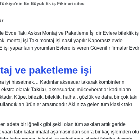
ürkiye'nin En Büyük Ek iş Fikirleri sitesi
ar
de Evde Takı Askısı Montaj ve Paketleme İşi dir Evlere bileklik iş
ı montaj işi Takı montaj işi nasıl yapılır Kaporasız evde
yapanların yorumları Evlere is veren Güvenilir firmalar Evd
taj ve paketleme işi
ha iyi hissetmek… Kadınlar aksesuar takarak kombinlerini
 ekstra olarak
Takılar
, aksesuarlar, mücevheratlar kadınların
dır. Küpe, bilezik, bileklik, halhal, gözlük ve daha bir çok takı
llandıkları ürünler arasındadır Aklınıza gelen tüm klasik takı
, adeta bir iğnelik gibi şekli olan tüm askıları artık geride
t yaan fabrikalar imalat aşamasından sonra bir kaç işlemden ol