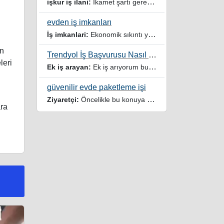
işkur iş ilani:
İkamet şartı gerektirmeyen işler veya iş ilanlari da listelensin. Arama sonucuna işverenin tercih ettiği ikamet illeri de eklense olmazmi
evden iş imkanları
İş imkanlari:
Ekonomik sıkıntı yaşayan dar gelirli ailelere özellikle evde iş imkanı sağlayan bu durumdan istifade eden ev hanımlarına büyük bir nimet çalışmak ev Ekonomisine benim gibi destek olmak isteyenler sağlam güvenilir sitelere rağbet etsin her ilan yada reklam doğru adres olmayabiliyor arkadaşlar, bu alanda bize yol gösteren yardımcı olan doğru şekilde yönlendiren sayfaya teşekkür ederim elinize emeklerine sağlık
an
Trendyol İş Başvurusu Nasıl Yapılır
leri
Ek iş arayan:
Ek iş arıyorum burdaki yazıları tek tek okudum faydalı iş imkanları var tsk let
güvenilir evde paketleme işi
Ziyaretçi:
Öncelikle bu konuya değindiğiz için teşekkür ederim maalesef bu tarzda yazılarla inanıp aldanan ve dolandirilan insanlar oluyor, o yüzden bu sektörlerde işini hakkıyla yapan siteler ve sayfalara itibar edilmeli,üç beş demeden ek gelir ile evine destek olmayan iyi niyetli insanlarında iyi niyetleri suistimal edilmemeli,sayfanızın geniş kitlelere doğru ve gerçek adresten ulaşması temennisiyle kolaylıklar dilerim..
ara