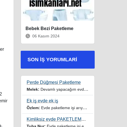
Bebek Bezi Paketleme
06 Kasım 2024
er
SON İŞ YORUMLARI
Perde Düğmesi Paketleme
i
Melek:
Devamlı yapacağım evde iş imkanı istiyorum
 2
Ek iş evde ek iş
emir
Özlem:
Evde paketleme işi arıyorum yardımcı olur musunuz
ı
Kimliksiz evde PAKETLEME işi
a,
Tuba Nur:
Evde paketleme işi ev hanımıyım iki çocuğum var yardımcı olursanız sevinirim