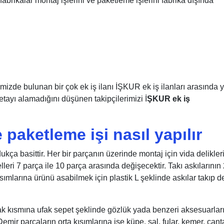
rikalar montaj işlerini ve paketleme işlerini fabrika dışında
izde bulunan bir çok ek iş ilanı İŞKUR ek iş ilanları arasında y
detayı alamadığını düşünen takipçilerimizi İ
ŞKUR ek iş
 paketleme işi nasıl yapılır
kça basittir. Her bir parçanın üzerinde montaj için vida delikler
leri 7 parça ile 10 parça arasında değişecektir. Takı askılarının
sımlarına ürünü asabilmek için plastik L şeklinde askılar takıp d
ak kısmına ufak sepet şeklinde gözlük yada benzeri aksesuarlar
ir parçaların orta kısımlarına ise küpe, şal, fular, kemer, çant