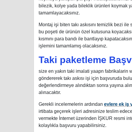
bilezik, kolye yada bileklik ürünleri koymak y
tamamlayacaksınız.
Montaj işi biten takı askısını temizlik bezi i
bu poşeti de ürünün özel kutusuna koyacaksın
kısmını para bandı ile bantlayıp kapatacaksını
işlemini tamamlamış olacaksınız.
Taki paketleme Başvu
size en yakın taki imalati yaapn fabrikalarin 
göndererek takı askısı işi için başvuruda bul
değerlendirmeye alındıktan sonra yayına alın
alınacaktır.
Gerekli incelemelerin ardından
evlere ek iş 
irtibata geçerek işleri adresinize teslim edece
vermekte İnternet üzerinden İŞKUR resmi in
kolaylıkla başvuru yapabilirsiniz.