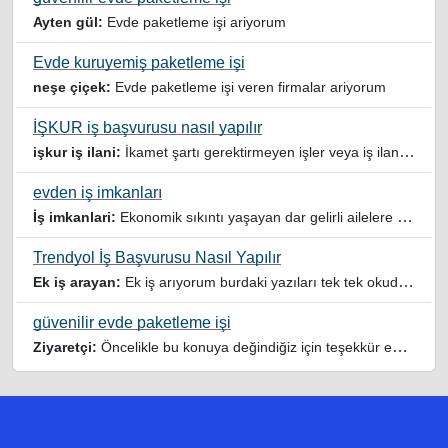
Ayten gül:
Evde paketleme işi ariyorum
Evde kuruyemiş paketleme işi
neşe çiçek:
Evde paketleme işi veren firmalar ariyorum
İŞKUR iş başvurusu nasıl yapılır
işkur iş ilani:
İkamet şartı gerektirmeyen işler veya iş ilanlari da listelensin. Arama sonucuna işverenin tercih ettiği ikamet illeri de eklense olmazmi
evden iş imkanları
İş imkanlari:
Ekonomik sıkıntı yaşayan dar gelirli ailelere özellikle evde iş imkanı sağlayan bu durumdan istifade eden ev hanımlarına büyük bir nimet çalışmak ev Ekonomisine benim gibi destek olmak isteyenler sağlam güvenilir sitelere rağbet etsin her ilan yada reklam doğru adres olmayabiliyor arkadaşlar, bu alanda bize yol gösteren yardımcı olan doğru şekilde yönlendiren sayfaya teşekkür ederim elinize emeklerine sağlık
Trendyol İş Başvurusu Nasıl Yapılır
Ek iş arayan:
Ek iş arıyorum burdaki yazıları tek tek okudum faydalı iş imkanları var tsk let
güvenilir evde paketleme işi
Ziyaretçi:
Öncelikle bu konuya değindiğiz için teşekkür ederim maalesef bu tarzda yazılarla inanıp aldanan ve dolandirilan insanlar oluyor, o yüzden bu sektörlerde işini hakkıyla yapan siteler ve sayfalara itibar edilmeli,üç beş demeden ek gelir ile evine destek olmayan iyi niyetli insanlarında iyi niyetleri suistimal edilmemeli,sayfanızın geniş kitlelere doğru ve gerçek adresten ulaşması temennisiyle kolaylıklar dilerim..