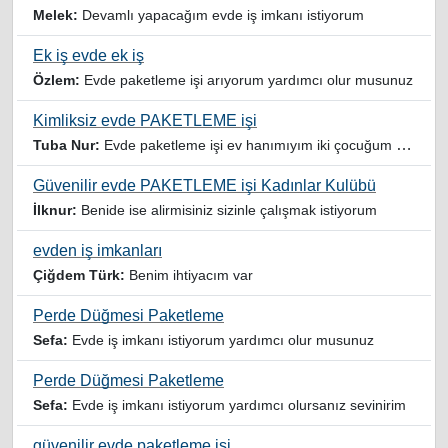
Melek:
Devamlı yapacağım evde iş imkanı istiyorum
Ek iş evde ek iş
Özlem:
Evde paketleme işi arıyorum yardımcı olur musunuz
Kimliksiz evde PAKETLEME işi
Tuba Nur:
Evde paketleme işi ev hanımıyım iki çocuğum var yardımcı olursanız sevinirim
Güvenilir evde PAKETLEME işi Kadınlar Kulübü
İlknur:
Benide ise alirmisiniz sizinle çalışmak istiyorum
evden iş imkanları
Çiğdem Türk:
Benim ihtiyacım var
Perde Düğmesi Paketleme
Sefa:
Evde iş imkanı istiyorum yardımcı olur musunuz
Perde Düğmesi Paketleme
Sefa:
Evde iş imkanı istiyorum yardımcı olursanız sevinirim
güvenilir evde paketleme işi