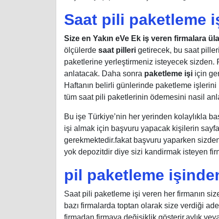
Saat pili paketleme iş
Size en Yakın eVe Ek iş veren firmalara ü
ölçülerde
saat pilleri
getirecek, bu saat piller
paketlerine yerleştirmeniz isteyecek sizden. F
anlatacak. Daha sonra
paketleme işi
için ge
Haftanın belirli günlerinde paketleme işlerini
tüm saat pili paketlerinin ödemesini nasil anla
Bu işe Türkiye’nin her yerinden kolaylıkla ba
işi almak için başvuru yapacak kişilerin sayf
gerekmektedir.fakat başvuru yaparken sizden
yok depozitdir diye sizi kandirmak isteyen fir
pil paketleme işinde
Saat pili paketleme işi veren her firmanın size
bazı firmalarda toptan olarak size verdiği a
firmadan firmaya değişiklik gösterir.aylık vey