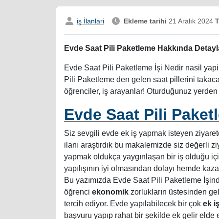
iş İlanlari
Ekleme tarihi
21 Aralık 2024
T
Evde Saat Pili Paketleme Hakkında Detayl
Evde Saat Pili Paketleme İşi Nedir nasil yapil
Pili Paketleme den gelen saat pillerini takacak
öğrenciler, iş arayanlar! Oturduğunuz yerden
Evde Saat Pili Paket
Siz sevgili evde ek iş yapmak isteyen ziyaretç
ilanı araştırdık bu makalemizde siz değerli z
yapmak oldukça yaygınlaşan bir iş olduğu içi
yapılışının iyi olmasından dolayı hemde kazan
Bu yazımızda Evde Saat Pili Paketleme İşin
öğrenci
ekonomik
zorlukların üstesinden ge
tercih ediyor. Evde yapılabilecek bir çok
ek i
başvuru yapıp rahat bir şekilde ek gelir elde e