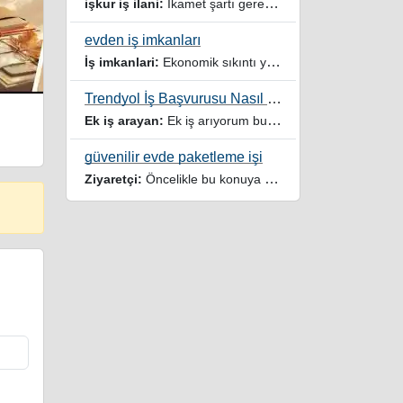
işkur iş ilani:
İkamet şartı gerektirmeyen işler veya iş ilanlari da listelensin. Arama sonucuna işverenin tercih ettiği ikamet illeri de eklense olmazmi
evden iş imkanları
İş imkanlari:
Ekonomik sıkıntı yaşayan dar gelirli ailelere özellikle evde iş imkanı sağlayan bu durumdan istifade eden ev hanımlarına büyük bir nimet çalışmak ev Ekonomisine benim gibi destek olmak isteyenler sağlam güvenilir sitelere rağbet etsin her ilan yada reklam doğru adres olmayabiliyor arkadaşlar, bu alanda bize yol gösteren yardımcı olan doğru şekilde yönlendiren sayfaya teşekkür ederim elinize emeklerine sağlık
Trendyol İş Başvurusu Nasıl Yapılır
Ek iş arayan:
Ek iş arıyorum burdaki yazıları tek tek okudum faydalı iş imkanları var tsk let
güvenilir evde paketleme işi
Ziyaretçi:
Öncelikle bu konuya değindiğiz için teşekkür ederim maalesef bu tarzda yazılarla inanıp aldanan ve dolandirilan insanlar oluyor, o yüzden bu sektörlerde işini hakkıyla yapan siteler ve sayfalara itibar edilmeli,üç beş demeden ek gelir ile evine destek olmayan iyi niyetli insanlarında iyi niyetleri suistimal edilmemeli,sayfanızın geniş kitlelere doğru ve gerçek adresten ulaşması temennisiyle kolaylıklar dilerim..