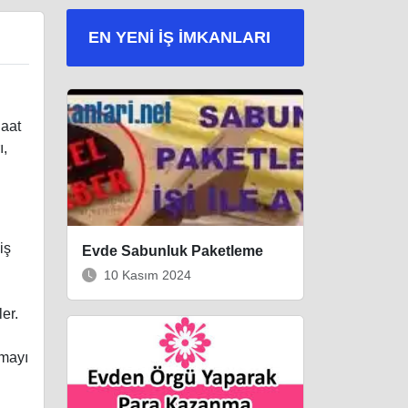
EN YENI İŞ IMKANLARI
Saat
ı,
iş
Evde Sabunluk Paketleme
10 Kasım 2024
er.
mayı