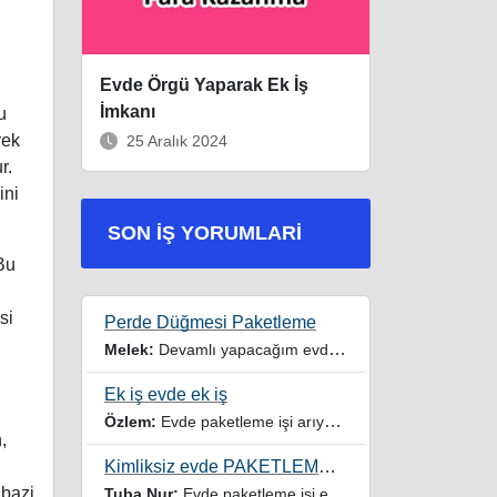
Evde Örgü Yaparak Ek İş
İmkanı
u
rek
25 Aralık 2024
r.
ini
SON İŞ YORUMLARI
 Bu
si
Perde Düğmesi Paketleme
Melek:
Devamlı yapacağım evde iş imkanı istiyorum
Ek iş evde ek iş
Özlem:
Evde paketleme işi arıyorum yardımcı olur musunuz
,
Kimliksiz evde PAKETLEME işi
 bazi
Tuba Nur:
Evde paketleme işi ev hanımıyım iki çocuğum var yardımcı olursanız sevinirim