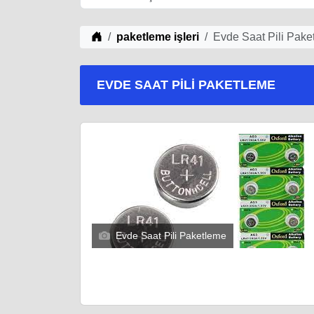
iş Fikirleri
paketleme işleri
Evde Saat Pili Pake
EVDE SAAT PILI PAKETLEME
Evde Saat Pili Paketleme