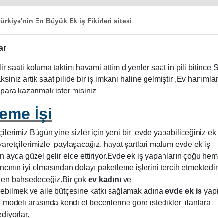
ürkiye'nin En Büyük Ek iş Fikirleri sitesi
ar
ir saati koluma taktim havami attim diyenler saat in pili bitince 
siniz artik saat pilide bir iş imkani haline gelmiştir ,Ev hanımlar
 para kazanmak ister misiniz
leme İşi
ilerimiz Bügün yine sizler için yeni bir evde yapabiliceğiniz ek 
iyaretçilerimizle paylaşacağız. hayat şartlari malum evde ek iş
n ayda güzel gelir elde ettiriyor.Evde ek iş yapanların çoğu hem
cının iyi olmasından dolayı paketleme işlerini tercih etmektedirl
den bahsedeceğiz.Bir çok
ev kadını
ve
lebilmek ve aile bütçesine katkı sağlamak adına
evde ek iş
yap
ş
modeli arasında kendi el becerilerine göre istedikleri ilanlara
diyorlar.