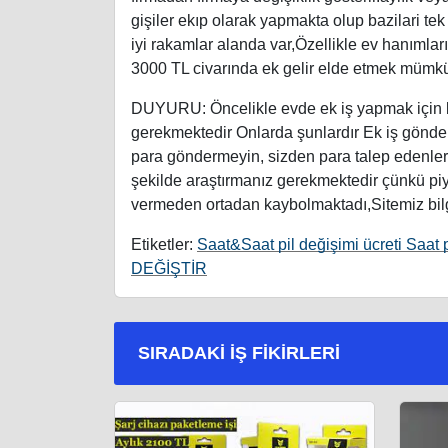
gişiler ekıp olarak yapmakta olup bazilari te
iyi rakamlar alanda var,Özellikle ev hanımları
3000 TL civarında ek gelir elde etmek mümk
DUYURU: Öncelikle evde ek iş yapmak için 
gerekmektedir Onlarda şunlardır Ek iş gönder
para göndermeyin, sizden para talep edenlerin 
şekilde araştırmanız gerekmektedir çünkü piya
vermeden ortadan kaybolmaktadı,Sitemiz bilg
Etiketler:
Saat&Saat pil değişimi ücreti Saat p
DEĞİŞTİR
SIRADAKI İŞ FIKIRLERI