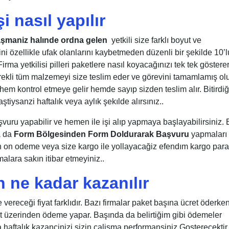
i nasıl yapılır
laşmaniz halınde ordna gelen
yetkili size farklı boyut ve
ini özellikle ufak olanlarını kaybetmeden düzenli bir şekilde 10’l
irma yetkilisi pilleri paketlere nasıl koyacağınızı tek tek göstere
rekli tüm malzemeyi size teslim eder ve görevini tamamlamış olu
 hem kontrol etmeye gelir hemde sayıp sizden teslim alır. Bitirdiğ
ştiysanzi haftalık veya aylık şekılde alırsınız..
şvuru yapabilir ve hemen ile işi alıp yapmaya başlayabilirsiniz.
a da
Form Bölgesinden Form Doldurarak Başvuru
yapmaları
 on odeme veya size kargo ile yollayacağiz efendım kargo para
malara sakın itibar etmeyiniz..
n ne kadar kazanılır
 vereceği fiyat farklıdır. Bazı firmalar paket başına ücret öderken
det üzerinden ödeme yapar. Başında da belirtiğim gibi ödemeler
a haftalık kazancinizi sizin çalişma performansiniz Gosterecektir