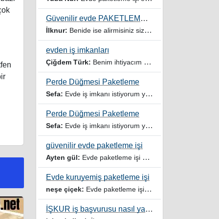
çok
Güvenilir evde PAKETLEME işi Kadınlar Kulübü
İlknur:
Benide ise alirmisiniz sizinle çalışmak istiyorum
evden iş imkanları
Çiğdem Türk:
Benim ihtiyacım var
tfen
ir
Perde Düğmesi Paketleme
Sefa:
Evde iş imkanı istiyorum yardımcı olur musunuz
Perde Düğmesi Paketleme
Sefa:
Evde iş imkanı istiyorum yardımcı olursanız sevinirim
güvenilir evde paketleme işi
Ayten gül:
Evde paketleme işi ariyorum
Evde kuruyemiş paketleme işi
neşe çiçek:
Evde paketleme işi veren firmalar ariyorum
İŞKUR iş başvurusu nasıl yapılır