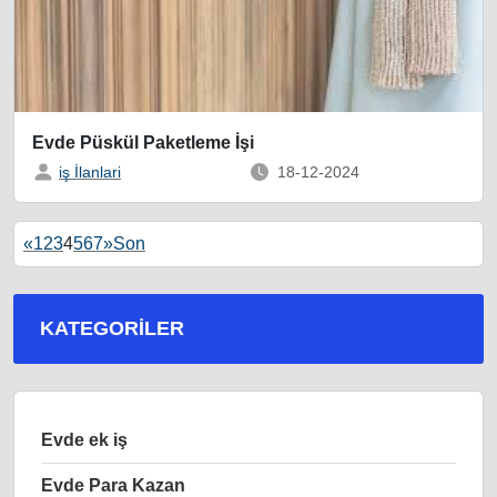
Evde Püskül Paketleme İşi
iş İlanlari
18-12-2024
«
1
2
3
4
5
6
7
»
Son
KATEGORILER
Evde ek iş
Evde Para Kazan