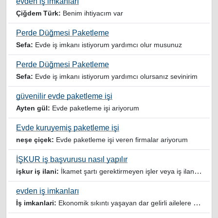
evden iş imkanları
Çiğdem Türk:
Benim ihtiyacım var
Perde Düğmesi Paketleme
Sefa:
Evde iş imkanı istiyorum yardımcı olur musunuz
Perde Düğmesi Paketleme
Sefa:
Evde iş imkanı istiyorum yardımcı olursanız sevinirim
güvenilir evde paketleme işi
Ayten gül:
Evde paketleme işi ariyorum
Evde kuruyemiş paketleme işi
neşe çiçek:
Evde paketleme işi veren firmalar ariyorum
İŞKUR iş başvurusu nasıl yapılır
işkur iş ilani:
İkamet şartı gerektirmeyen işler veya iş ilanlari da listelensin. Arama sonucuna işverenin tercih ettiği ikamet illeri de eklense olmazmi
evden iş imkanları
İş imkanlari:
Ekonomik sıkıntı yaşayan dar gelirli ailelere özellikle evde iş imkanı sağlayan bu durumdan istifade eden ev hanımlarına büyük bir nimet çalışmak ev Ekonomisine benim gibi destek olmak isteyenler sağlam güvenilir sitelere rağbet etsin her ilan yada reklam doğru adres olmayabiliyor arkadaşlar, bu alanda bize yol gösteren yardımcı olan doğru şekilde yönlendiren sayfaya teşekkür ederim elinize emeklerine sağlık