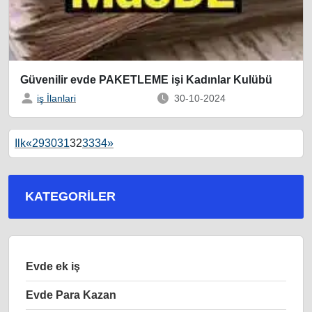
Güvenilir evde PAKETLEME işi Kadınlar Kulübü
iş İlanlari
30-10-2024
Ilk
«
29
30
31
32
33
34
»
KATEGORILER
Evde ek iş
Evde Para Kazan