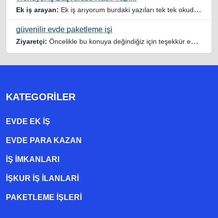
Ek iş arayan:
Ek iş arıyorum burdaki yazıları tek tek okudum faydalı iş imkanları var tsk let
güvenilir evde paketleme işi
Ziyaretçi:
Öncelikle bu konuya değindiğiz için teşekkür ederim maalesef bu tarzda yazılarla inanıp aldanan ve dolandirilan insanlar oluyor, o yüzden bu sektörlerde işini hakkıyla yapan siteler ve sayfalara itibar edilmeli,üç beş demeden ek gelir ile evine destek olmayan iyi niyetli insanlarında iyi niyetleri suistimal edilmemeli,sayfanızın geniş kitlelere doğru ve gerçek adresten ulaşması temennisiyle kolaylıklar dilerim..
KATEGORILER
EVDE EK IŞ
EVDE PARA KAZAN
İŞ İMKANLARI
İŞKUR İŞ İLANLARI
PAKETLEME IŞLERI