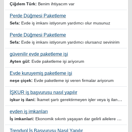
Çiğdem Türk:
Benim ihtiyacım var
Perde Düğmesi Paketleme
Sefa:
Evde iş imkanı istiyorum yardımcı olur musunuz
Perde Düğmesi Paketleme
Sefa:
Evde iş imkanı istiyorum yardımcı olursanız sevinirim
güvenilir evde paketleme işi
Ayten gül:
Evde paketleme işi ariyorum
Evde kuruyemiş paketleme işi
neşe çiçek:
Evde paketleme işi veren firmalar ariyorum
İŞKUR iş başvurusu nasıl yapılır
işkur iş ilani:
İkamet şartı gerektirmeyen işler veya iş ilanlari da listelensin. Arama sonucuna işverenin tercih ettiği ikamet illeri de eklense olmazmi
evden iş imkanları
İş imkanlari:
Ekonomik sıkıntı yaşayan dar gelirli ailelere özellikle evde iş imkanı sağlayan bu durumdan istifade eden ev hanımlarına büyük bir nimet çalışmak ev Ekonomisine benim gibi destek olmak isteyenler sağlam güvenilir sitelere rağbet etsin her ilan yada reklam doğru adres olmayabiliyor arkadaşlar, bu alanda bize yol gösteren yardımcı olan doğru şekilde yönlendiren sayfaya teşekkür ederim elinize emeklerine sağlık
Trendyol İş Başvurusu Nasıl Yapılır